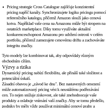
Pricing strategie Cross Catalogue
zajišťuje konzistentní
pricing napříč kanály. Synchronizujete logiku pricingu pomocí
referenčního katalogu, přičemž Amazon slouží jako cenová
kotva. Například vaše cena na Amazonu může být stropem na
ostatních marketplace. Díky tomu využíváte aktuální
konkurenceschopnost Amazonu pro udržení ostrosti v celém
portfoliu, přičemž zamezujete cenovému driftu a zachováváte
integritu značky.
Tyto modely lze kombinovat tak, aby odpovídaly různým
obchodním cílům.
Výzvy a rizika
Dynamický pricing nabízí flexibilitu, ale přináší také složitost a
potenciální úskalí.
Zásadní obavou je „závod ke dnu". Bez nastavených omezení
může automatizovaný pricing vést k neustálému podřezávání
cen. To nejen snižuje ziskovost, ale také znehodnocuje vaše
produkty a oslabuje vnímání vaší značky. Aby se tomu předešlo,
podniky by měly vždy používat minimální cenové prahy a