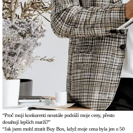
pomoc
od
lidí,
kteří
repricing
znají
do
hloubky.
Pricing
strategie
Amazon
FBA/FBM
Pricing
podle
způsobu
plnění
“Proč moji konkurenti neustále podráží moje ceny, přesto
objednávek.
dosahují lepších marží?”
Případové
“Jak jsem mohl ztratit Buy Box, když moje cena byla jen o 50
Univerzální