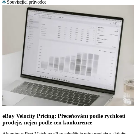
Související průvodce
eBay Velocity Pricing: Přeceňování podle rychlosti
prodeje, nejen podle cen konkurence
Algoritmus Best Match na eBay odměňuje míru prodeje a aktivitu