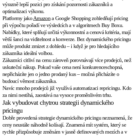
výrazně lepší pozici pro získání pozornosti zákazníků a
u
každého
optimalizaci výkonu.
inzerátu
Platformy jako
Amazon
a Google Shopping zohledňují pricing
na
při výpočtu pořadí ve výsledcích a v algoritmech Buy Boxu.
eBay.
Nabídky, které splňují určitá výkonnostní a cenová kritéria, mají
větší šanci na viditelnost a konverze. Bez dynamického pricingu
Kaufland
může produkt zmizet z dohledu – i když je pro hledajícího
Získejte
zákazníka ideální volbou.
Buy
Box
Zákazníci citliví na cenu zároveň porovnávají více prodejců, než
na
uskuteční nákup. Pokud vaše cena není konkurenceschopná,
jednom
nepřicházíte jen o jedno prodaný kus – možná přicházíte o
z
budoucí věrnost zákazníka.
nejrychleji
rostoucích
Navíc mnoho prodejců již využívá automatizaci repricingu. Kdo
evropských
za nimi nestíhá, zaostává na vysoce proměnlivém trhu.
marketplaces.
Jak vybudovat chytrou strategii dynamického
pricingu
Bol.com
Dobře provedená strategie dynamického pricingu neznamená, že
Vyšplhejte
ceny neustále náhodně kolísají. Znamená mít systém, který se
se
ve
rychle přizpůsobuje změnám v jasně definovaných mezích a v
hvězdičkovém