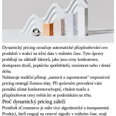
strategie
Vytvořte
si
vlastní
pricing
pravidla.
Marketplaces
Dynamický pricing označuje automatické přizpůsobování cen
produktů v reakci na tržní data v reálném čase. Tyto úpravy
probíhají na základě faktorů, jako jsou ceny konkurence,
Amazon
Získejte
dostupnost zboží, poptávka spotřebitelů, sezónnost nebo i denní
Buy
doba.
Box
Nahrazuje tradiční přístup „nastavit a zapomenout" responzivní
na
každém
pricing strategií řízenou daty. Při správném provedení vám
Amazon
pomáhá zůstat konkurenceschopní, chránit marže a
marketplace.
přizpůsobovat ceny měnícím se podmínkám na trhu.
Proč dynamický pricing záleží
eBay
Prostředí eCommerce je stále více algoritmické a transparentní.
Zůstaňte
Prodejci, kteří reagují na cenové signály v reálném čase, mají
konkurenceschopní