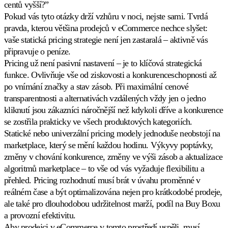
studie
Proč
centů vyšší?”
Buy
Zjistit
Multiply
Pokud vás tyto otázky drží vzhůru v noci, nejste sami. Tvrdá
Box
více
Zjistit
Získejte
pravda, kterou většina prodejců v eCommerce nechce slyšet:
více
Buy
vaše statická pricing strategie není jen zastaralá – aktivně vás
Box
připravuje o peníze.
za
správnou
Pricing už není pasivní nastavení – je to klíčová strategická
cenu.
funkce. Ovlivňuje vše od ziskovosti a konkurenceschopnosti až
po vnímání značky a stav zásob. Při maximální cenové
transparentnosti a alternativách vzdálených vždy jen o jedno
Nejnižší
celková
kliknutí jsou zákazníci náročnější než kdykoli dříve a konkurence
cena
se zostřila prakticky ve všech produktových kategoriích.
Zůstaňte
Statické nebo univerzální pricing modely jednoduše neobstojí na
těsně
pod
marketplace, který se mění každou hodinu. Výkyvy poptávky,
viditelnou
změny v chování konkurence, změny ve výši zásob a aktualizace
celkovou
algoritmů marketplace – to vše od vás vyžaduje flexibilitu a
cenou.
přehled. Pricing rozhodnutí musí brát v úvahu proměnné v
reálném čase a být optimalizována nejen pro krátkodobé prodeje,
Cross-
ale také pro dlouhodobou udržitelnost marží, podíl na Buy Boxu
catalog
a provozní efektivitu.
Koordinujte
Aby prodejci v eCommerce v tomto prostředí uspěli, musí
ceny