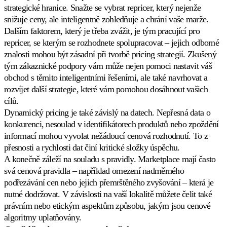
strategické hranice. Snažte se vybrat repricer, který nejenže
snižuje ceny, ale inteligentně zohledňuje a chrání vaše marže.
Dalším faktorem, který je třeba zvážit, je tým pracující pro
repricer, se kterým se rozhodnete spolupracovat – jejich odborné
znalosti mohou být zásadní při tvorbě pricing strategií. Zkušený
tým zákaznické podpory vám může nejen pomoci nastavit váš
obchod s těmito inteligentními řešeními, ale také navrhovat a
rozvíjet další strategie, které vám pomohou dosáhnout vašich
cílů.
Dynamický pricing je také závislý na datech. Nepřesná data o
konkurenci, nesoulad v identifikátorech produktů nebo zpoždění
informací mohou vyvolat nežádoucí cenová rozhodnutí. To z
přesnosti a rychlosti dat činí kritické složky úspěchu.
A konečně záleží na souladu s pravidly. Marketplace mají často
svá cenová pravidla – například omezení nadměrného
podřezávání cen nebo jejich přemrštěného zvyšování – která je
nutné
dodržovat. V závislosti na vaší lokalitě můžete čelit také
právním nebo etickým aspektům způsobu, jakým jsou cenové
algoritmy uplatňovány.