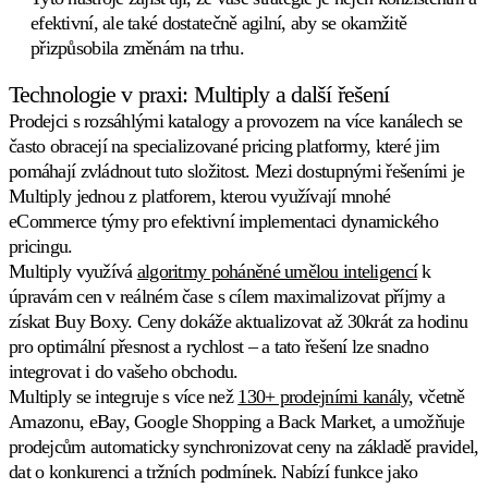
efektivní, ale také dostatečně agilní, aby se okamžitě
přizpůsobila změnám na trhu.
Technologie v praxi: Multiply a další řešení
Prodejci s rozsáhlými katalogy a provozem na více kanálech se
často obracejí na specializované pricing platformy, které jim
pomáhají zvládnout tuto složitost. Mezi dostupnými řešeními je
Multiply jednou z platforem, kterou využívají mnohé
eCommerce týmy pro efektivní implementaci dynamického
pricingu.
Multiply využívá
algoritmy poháněné umělou inteligencí
k
úpravám cen v reálném čase s cílem maximalizovat příjmy a
získat Buy Boxy. Ceny dokáže aktualizovat až 30krát za hodinu
pro optimální přesnost a rychlost – a tato řešení lze snadno
integrovat i do vašeho obchodu.
Multiply se integruje s více než
130+ prodejními kanály
, včetně
Amazonu, eBay, Google Shopping a Back Market, a umožňuje
prodejcům automaticky synchronizovat ceny na základě pravidel,
dat o konkurenci a tržních podmínek. Nabízí funkce jako