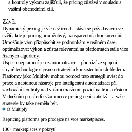
a kontroly výkonu zajišťují, že pricing zůstává v souladu s
vašimi obchodními cíli.
Závěr
Dynamický pricing je víc než trend – stává se požadavkem ve
světě, kde je pricing proměnlivý, transparentní a konkurenční.
Umožňuje vám přizpůsobit se podmínkám v reálném čase,
optimalizovat výkon a zůstat relevantní na platformách stále více
řízených algoritmy.
Úspěch nepramení jen z automatizace – přichází ze spojení
chytré technologie s jasnou strategií a konzistentním dohledem.
Platformy jako
Multiply
mohou pomoci tuto strategii uvést do
praxe a nabídnout nástroje pro inteligentní automatizaci při
zachování kontroly nad vašimi maržemi, pozicí na trhu a růstem.
V dnešním prostředí eCommerce pricing není statický – a vaše
strategie by také neměla být.
O Multiply
Repricing platforma pro prodejce na více marketplaces.
130+ marketplaces v pokrytí.