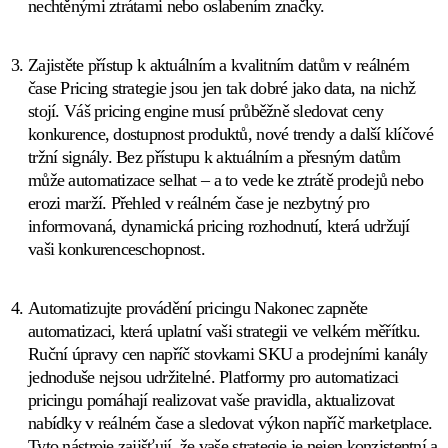
nechtěnými ztrátami nebo oslabením značky.
Všechny
podporované
marketplaces
Zajistěte přístup k aktuálním a kvalitním datům v reálném
Prohlédněte
čase
Pricing strategie jsou jen tak dobré jako data, na nichž
si
všech
stojí. Váš pricing engine musí průběžně sledovat ceny
130+
konkurence, dostupnost produktů, nové trendy a další klíčové
marketplaces,
tržní signály. Bez přístupu k aktuálním a přesným datům
které
může automatizace selhat – a to vede ke ztrátě prodejů nebo
podporujeme.
erozi marží. Přehled v reálném čase je nezbytný pro
informovaná, dynamická pricing rozhodnutí, která udržují
vaši konkurenceschopnost.
Automatizujte provádění pricingu
Nakonec zapněte
automatizaci, která uplatní vaši strategii ve velkém měřítku.
Ruční úpravy cen napříč stovkami SKU a prodejními kanály
jednoduše nejsou udržitelné. Platformy pro automatizaci
pricingu pomáhají realizovat vaše pravidla, aktualizovat
nabídky v reálném čase a sledovat výkon napříč marketplace.
Tyto nástroje zajišťují, že vaše strategie je nejen konzistentní a