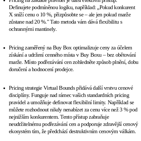
Pricing na základě pravidel
je další efektivní přístup.
Definujete podmíněnou logiku, například: „Pokud konkurent
X sníží cenu o 10 %, přizpůsobte se – ale jen pokud marže
zůstane nad 20 %." Tato metoda vám dává flexibilitu s
ochrannými mantinely.
Pricing zaměřený na Buy Box
optimalizuje ceny za účelem
získání a udržení cenného místa v Buy Boxu – bez obětování
marže. Místo podřezávání cen zohledněte způsob plnění, dobu
doručení a hodnocení prodejce.
Pricing strategie Virtual Bounds
přidává další vrstvu cenové
disciplíny. Funguje nad rámec vašich standardních pricing
pravidel a umožňuje definovat flexibilní limity. Například se
můžete rozhodnout nikdy nenabízet za cenu více než 3 % pod
nejnižším konkurentem. Tento přístup zabraňuje
neudržitelnému podřezávání cen a podporuje zdravější cenový
ekosystém tím, že předchází destruktivním cenovým válkám.