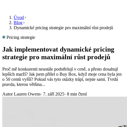
Úvod
Blog
Dynamické pricing strategie pro maximální růst prodejů
Produkt
Zdroje
Společnost
Vyberte
Produkt
Pricing strategie
jazyk
Ceník
Jak implementovat dynamické pricing
Zdroje
Procházejte
Funkce
strategie pro maximální růst prodejů
Multiply
Společnost
ve
svém
Proč mě konkurenti neustále podstřelují v ceně, a přesto dosahují
jazyce
lepších marží? Jak jsem přišel o Buy Box, když moje cena byla jen
Algoritmický
s
o 50 centů vyšší? Pokud vás tyto otázky trápí, nejste sami. Tvrdá
repricing
funkcemi
pravda, kterou většina...
CS
Ceny,
specifickými
Kontaktujte
které
pro
Autor
Lauren Owens
·
7. září 2025
·
8 min čtení
nás
se
danou
automaticky
zemi.
přizpůsobují
vaší
Získat
strategii.
English
demo