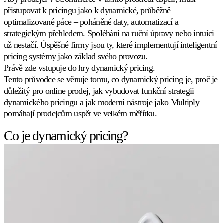
napříč
přistupovat k pricingu jako k dynamické, průběžně
celým
optimalizované páce – poháněné daty, automatizací a
katalogem.
strategickým přehledem. Spoléhání na ruční úpravy nebo intuici
už nestačí. Úspěšné firmy jsou ty, které implementují inteligentní
Zásobami
pricing systémy jako základ svého provozu.
řízený
Právě zde vstupuje do hry
dynamický pricing
.
pricing
Tento průvodce se věnuje tomu, co dynamický pricing je, proč je
Nechte
stav
důležitý pro online prodej, jak vybudovat funkční strategii
Jak
skladu
dynamického pricingu a jak moderní nástroje jako Multiply
si
řídit
pomáhají prodejcům uspět ve velkém měřítku.
Multiply
vaše
vede
ceny.
v
Co je dynamický pricing?
porovnání
Zjistit
Velocity
více
pricing
Přizpůsobte
ceny
tempu
prodeje.
Vlastní