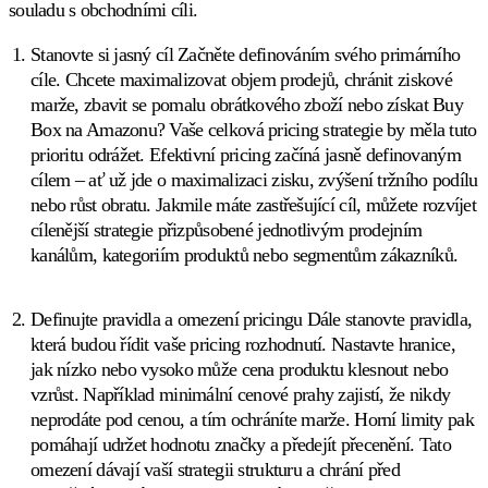
souladu s obchodními cíli.
hodnocení
cen
Stanovte si jasný cíl
Začněte definováním svého primárního
na
Bol.com.
cíle. Chcete maximalizovat objem prodejů, chránit ziskové
marže, zbavit se pomalu obrátkového zboží nebo získat Buy
Box na Amazonu? Vaše celková pricing strategie by měla tuto
Cdiscount
prioritu odrážet. Efektivní pricing začíná jasně definovaným
Udržte
si
cílem – ať už jde o maximalizaci zisku, zvýšení tržního podílu
featured
nebo růst obratu. Jakmile máte zastřešující cíl, můžete rozvíjet
pozici
cílenější strategie přizpůsobené jednotlivým prodejním
na
Cdiscount.
kanálům, kategoriím produktů nebo segmentům zákazníků.
Allegro
Definujte pravidla a omezení pricingu
Dále stanovte pravidla,
Konkurujte
která budou řídit vaše pricing rozhodnutí. Nastavte hranice,
na
jak nízko nebo vysoko může cena produktu klesnout nebo
největším
marketplace
vzrůst. Například minimální cenové prahy zajistí, že nikdy
ve
neprodáte pod cenou, a tím ochráníte marže. Horní limity pak
střední
pomáhají udržet hodnotu značky a předejít přecenění. Tato
Evropě.
omezení dávají vaší strategii strukturu a chrání před