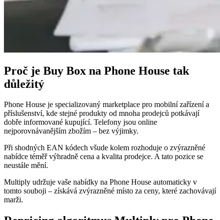
studie
Proč
Buy
Zjistit
Multiply
Box
více
Zjistit
Získejte
více
Buy
Box
za
správnou
cenu.
Proč je Buy Box na Phone House tak
důležitý
Nejnižší
celková
Phone House je specializovaný marketplace pro mobilní zařízení a
cena
příslušenství, kde stejné produkty od mnoha prodejců potkávají
Zůstaňte
dobře informované kupující. Telefony jsou online
těsně
nejporovnávanějším zbožím – bez výjimky.
pod
viditelnou
Při shodných EAN kódech všude kolem rozhoduje o zvýrazněné
celkovou
nabídce téměř výhradně cena a kvalita prodejce. A tato pozice se
cenou.
neustále mění.
Multiply udržuje vaše nabídky na Phone House automaticky v
tomto souboji – získává zvýrazněné místo za ceny, které zachovávají
Cross-
marži.
catalog
Koordinujte
ceny