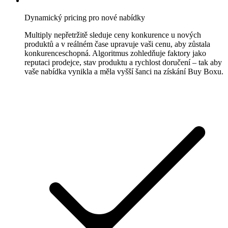
strategie
Vytvořte
Dynamický pricing pro nové nabídky
si
Multiply nepřetržitě sleduje ceny konkurence u nových
vlastní
produktů a v reálném čase upravuje vaši cenu, aby zůstala
pricing
konkurenceschopná. Algoritmus zohledňuje faktory jako
pravidla.
reputaci prodejce, stav produktu a rychlost doručení – tak aby
vaše nabídka vynikla a měla vyšší šanci na získání Buy Boxu.
Marketplaces
Amazon
Získejte
Buy
Box
na
každém
Amazon
marketplace.
eBay
Zůstaňte
konkurenceschopní