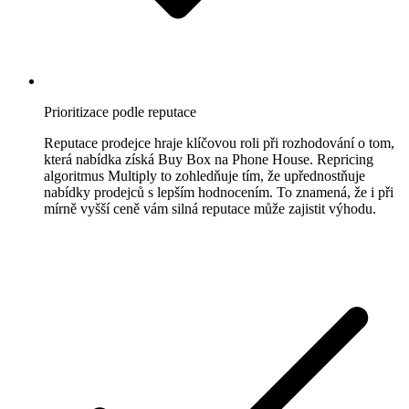
u
každého
inzerátu
na
eBay.
Prioritizace podle reputace
Kaufland
Reputace prodejce hraje klíčovou roli při rozhodování o tom,
Získejte
která nabídka získá Buy Box na Phone House. Repricing
Buy
algoritmus Multiply to zohledňuje tím, že upřednostňuje
Box
nabídky prodejců s lepším hodnocením. To znamená, že i při
na
mírně vyšší ceně vám silná reputace může zajistit výhodu.
jednom
z
nejrychleji
rostoucích
evropských
marketplaces.
Bol.com
Vyšplhejte
se
ve
hvězdičkovém