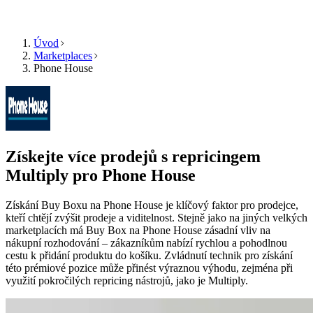
Úvod
Marketplaces
Phone House
Produkt
Zdroje
Společnost
Vyberte
Produkt
jazyk
Ceník
Zdroje
Procházejte
Funkce
Multiply
Získejte více prodejů s repricingem
Společnost
ve
svém
Multiply pro
Phone House
jazyce
Algoritmický
s
repricing
Získání Buy Boxu na Phone House je klíčový faktor pro prodejce,
funkcemi
CS
Ceny,
kteří chtějí zvýšit prodeje a viditelnost. Stejně jako na jiných velkých
specifickými
Kontaktujte
které
marketplacích má Buy Box na Phone House zásadní vliv na
pro
nás
se
nákupní rozhodování – zákazníkům nabízí rychlou a pohodlnou
danou
automaticky
cestu k přidání produktu do košíku. Zvládnutí technik pro získání
zemi.
přizpůsobují
této prémiové pozice může přinést výraznou výhodu, zejména při
vaší
využití pokročilých repricing nástrojů, jako je Multiply.
Získat
strategii.
English
demo