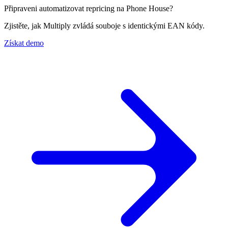
Připraveni automatizovat repricing na Phone House?
Všechny
podporované
Zjistěte, jak Multiply zvládá souboje s identickými EAN kódy.
marketplaces
Prohlédněte
Získat demo
si
všech
130+
marketplaces,
které
podporujeme.