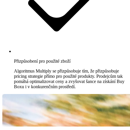
hodnocení
cen
na
Bol.com.
Cdiscount
Udržte
si
featured
pozici
Přizpůsobení pro použité zboží
na
Cdiscount.
Algoritmus Multiply se přizpůsobuje tím, že přizpůsobuje
pricing strategie přímo pro použité produkty. Prodejcům tak
pomáhá optimalizovat ceny a zvyšovat šance na získání Buy
Allegro
Boxu i v konkurenčním prostředí.
Konkurujte
na
největším
marketplace
ve
střední
Evropě.