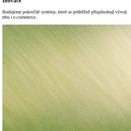
Inovace
strategie
Vytvořte
Budujeme pokročilé systémy, které se průběžně přizpůsobují vývoji
si
trhu i e-commerce.
vlastní
pricing
pravidla.
Marketplaces
Amazon
Získejte
Buy
Box
na
každém
Amazon
marketplace.
eBay
Zůstaňte
konkurenceschopní