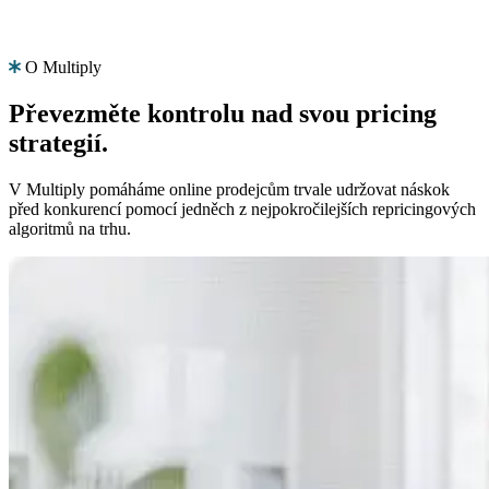
O Multiply
Produkt
Zdroje
Společnost
Převezměte kontrolu
nad svou pricing
Vyberte
Produkt
strategií.
jazyk
Ceník
V Multiply pomáháme online prodejcům trvale udržovat náskok
Zdroje
Procházejte
před konkurencí pomocí jedněch z nejpokročilejších repricingových
Funkce
Multiply
algoritmů na trhu.
Společnost
ve
svém
jazyce
Algoritmický
s
repricing
funkcemi
CS
Ceny,
specifickými
Kontaktujte
které
pro
nás
se
danou
automaticky
zemi.
přizpůsobují
vaší
Získat
strategii.
English
demo