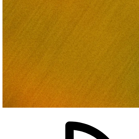
Všechny
podporované
marketplaces
Prohlédněte
si
všech
130+
marketplaces,
které
podporujeme.