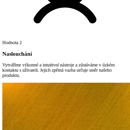
hodnocení
cen
na
Bol.com.
Cdiscount
Udržte
Hodnota 2
si
featured
Naslouchání
pozici
na
Vytváříme výkonné a intuitivní nástroje a zůstáváme v úzkém
Cdiscount.
kontaktu s uživateli. Jejich zpětná vazba určuje směr našeho
produktu.
Allegro
Konkurujte
na
největším
marketplace
ve
střední
Evropě.