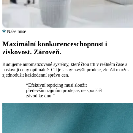
pomoc
od
lidí,
kteří
repricing
znají
Naše mise
do
hloubky.
Maximální konkurenceschopnost i
ziskovost.
Zároveň.
Pricing
strategie
Budujeme automatizované systémy, které čtou trh v reálném čase a
nastavují ceny optimálně. Cíl je jasný: zvýšit prodeje, zlepšit marže a
zjednodušit každodenní správu cen.
Amazon
“Efektivní repricing musí sloužit
FBA/FBM
především zájmům prodejce, ne spouštět
Pricing
závod ke dnu.”
podle
způsobu
plnění
objednávek.
Případové
Univerzální