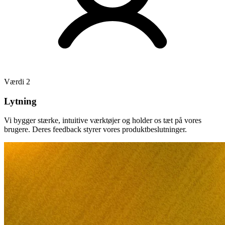
op
i
prisstjerne-
rangeringen
på
Bol.com.
Cdiscount
Værdi 2
Hold
den
Lytning
fremhævede
plads
Vi bygger stærke, intuitive værktøjer og holder os tæt på vores
på
brugere. Deres feedback styrer vores produktbeslutninger.
Cdiscount.
Allegro
Konkurrér
på
Centraleuropas
største
marketplace.