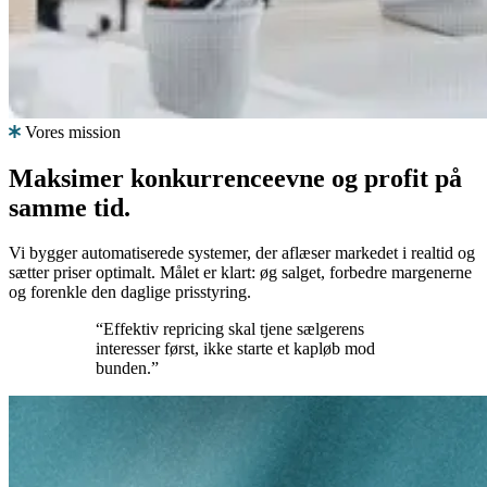
Premium
support
Praktisk
hjælp
fra
folk,
der
Vores mission
kender
repricing.
Maksimer konkurrenceevne og profit
på
samme tid.
Pricing-
strategier
Vi bygger automatiserede systemer, der aflæser markedet i realtid og
sætter priser optimalt. Målet er klart: øg salget, forbedre margenerne
og forenkle den daglige prisstyring.
Amazon
“Effektiv repricing skal tjene sælgerens
FBA/FBM
interesser først, ikke starte et kapløb mod
Prissæt
bunden.”
efter
forsendelsesmetode.
Universel
Kundecases
Buy
Udforsk
Hvorfor