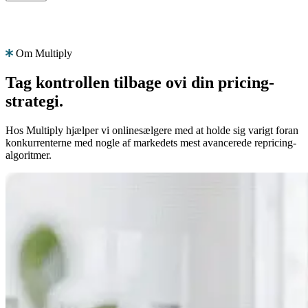
Om Multiply
Produkt
Ressourcer
Virksomhed
Tag kontrollen tilbage
ovi din pricing-
Vælg
Produkt
strategi.
dit
Priser
sprog
Hos Multiply hjælper vi onlinesælgere med at holde sig varigt foran
Ressourcer
konkurrenterne med nogle af markedets mest avancerede repricing-
Funktioner
Gennemse
algoritmer.
Virksomhed
Multiply
på
Algoritmisk
dit
repricing
sprog
DA
Priser
med
Kontakt
der
landespecifikke
os
automatisk
funktioner.
tilpasses
din
strategi.
English
Book
en
Français