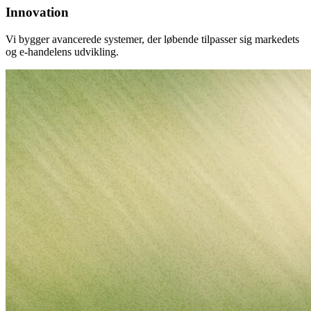
Brugerdefinerede
Innovation
strategier
Byg
Vi bygger avancerede systemer, der løbende tilpasser sig markedets
dine
og e-handelens udvikling.
egne
pricing-
regler.
Marketplaces
Amazon
Vind
Buy
Box
på
tværs
af
alle
Amazon-
marketplaces.