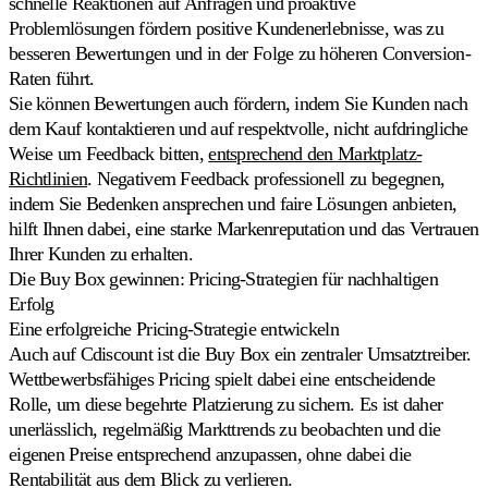
schnelle Reaktionen auf Anfragen und proaktive
Ranking
Problemlösungen fördern positive Kundenerlebnisse, was zu
auf
Bol.com
besseren Bewertungen und in der Folge zu höheren Conversion-
aufsteigen.
Raten führt.
Sie können Bewertungen auch fördern, indem Sie Kunden nach
Cdiscount
dem Kauf kontaktieren und auf respektvolle, nicht aufdringliche
Den
Weise um Feedback bitten,
entsprechend den Marktplatz-
Featured-
Richtlinien
. Negativem Feedback professionell zu begegnen,
Platz
indem Sie Bedenken ansprechen und faire Lösungen anbieten,
auf
Cdiscount
hilft Ihnen dabei, eine starke Markenreputation und das Vertrauen
halten.
Ihrer Kunden zu erhalten.
Die Buy Box gewinnen: Pricing-Strategien für nachhaltigen
Allegro
Erfolg
Auf
Eine erfolgreiche Pricing-Strategie entwickeln
dem
Auch auf Cdiscount ist die Buy Box ein zentraler Umsatztreiber.
größten
Wettbewerbsfähiges Pricing spielt dabei eine entscheidende
Marktplatz
Mitteleuropas
Rolle, um diese begehrte Platzierung zu sichern. Es ist daher
konkurrenzfähig
unerlässlich, regelmäßig Markttrends zu beobachten und die
sein.
eigenen Preise entsprechend anzupassen, ohne dabei die
Rentabilität aus dem Blick zu verlieren.