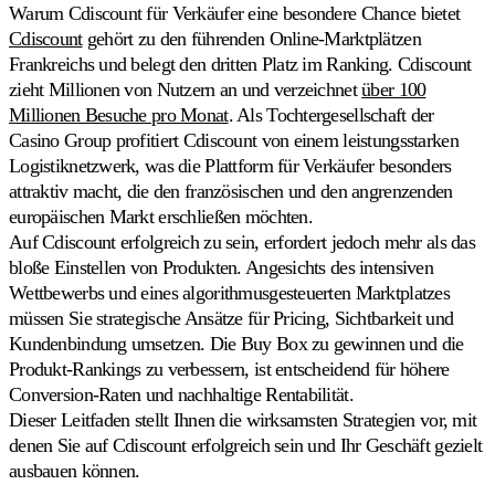
Universelle
Entdecken
Warum
Warum Cdiscount für Verkäufer eine besondere Chance bietet
Buy
Multiply
Cdiscount
gehört zu den führenden Online-Marktplätzen
Box
Entdecken
Frankreichs und belegt den dritten Platz im Ranking. Cdiscount
Die
Buy
zieht Millionen von Nutzern an und verzeichnet
über 100
Box
Millionen Besuche pro Monat
. Als Tochtergesellschaft der
zum
Casino Group profitiert Cdiscount von einem leistungsstarken
richtigen
Preis
Logistiknetzwerk, was die Plattform für Verkäufer besonders
gewinnen.
attraktiv macht, die den französischen und den angrenzenden
europäischen Markt erschließen möchten.
Auf Cdiscount erfolgreich zu sein, erfordert jedoch mehr als das
Niedrigster
Gesamtpreis
bloße Einstellen von Produkten. Angesichts des intensiven
Knapp
Wettbewerbs und eines algorithmusgesteuerten Marktplatzes
unter
müssen Sie strategische Ansätze für Pricing, Sichtbarkeit und
dem
Kundenbindung umsetzen. Die Buy Box zu gewinnen und die
sichtbaren
Gesamtpreis
Produkt-Rankings zu verbessern, ist entscheidend für höhere
bleiben.
Conversion-Raten und nachhaltige Rentabilität.
Dieser Leitfaden stellt Ihnen die wirksamsten Strategien vor, mit
Cross-
denen Sie auf Cdiscount erfolgreich sein und Ihr Geschäft gezielt
Katalog
ausbauen können.
Preise