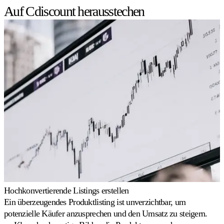
über
Auf Cdiscount herausstechen
den
gesamten
Katalog
hinweg
koordinieren.
Bestandsbasiert
Lagerbestände
Multiply
die
im
Preisgestaltung
Vergleich
steuern
Entdecken
lassen.
Velocity
Pricing
Preise
an
Ihre
Hochkonvertierende Listings erstellen
Verkaufsgeschwindigkeit
anpassen.
Ein überzeugendes Produktlisting ist unverzichtbar, um
potenzielle Käufer anzusprechen und den Umsatz zu steigern.