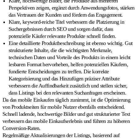
Klare, hochwertige Bilder, die Produkte aus mehreren
Individuelle
Perspektiven zeigen, ergänzt durch Anwendungsfotos, stärken
Strategien
Eigene
das Vertrauen der Kunden und fördern das Engagement.
Pricing-
Klare, keyword-reiche Titel verbessern die Platzierung in
Regeln
Suchergebnissen durch SEO und sorgen dafür, dass
erstellen.
potenzielle Käufer relevante Produkte schnell finden.
Eine detaillierte Produktbeschreibung ist ebenso wichtig. Gut
Marktplätze
strukturierte Inhalte, die die wichtigsten Merkmale,
technischen Daten und Vorteile des Produkts in einem leicht
lesbaren Format hervorheben, helfen potenziellen Käufern,
Amazon
fundierte Entscheidungen zu treffen. Die korrekte
Die
Kategorisierung und das Hinzufügen präziser Attribute
Buy
Box
verbessern die Auffindbarkeit zusätzlich und stellen sicher,
auf
dass Listings bei den relevanten Suchanfragen erscheinen.
jedem
Da das mobile Einkaufen täglich zunimmt, ist die Optimierung
Amazon-
Marktplatz
von Produktseiten für mobile Nutzer ebenfalls entscheidend.
gewinnen.
Schnell ladende, hochwertige Bilder und gut strukturierter Text
verbessern das mobile Einkaufserlebnis und führen zu höheren
Conversion-Raten.
eBay
Auf
Regelmäßige Aktualisierungen der Listings, basierend auf