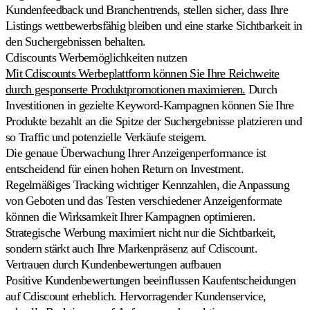
jedem
Kundenfeedback und Branchentrends, stellen sicher, dass Ihre
eBay-
Listings wettbewerbsfähig bleiben und eine starke Sichtbarkeit in
Angebot
den Suchergebnissen behalten.
wettbewerbsfähig
bleiben.
Cdiscounts Werbemöglichkeiten nutzen
Mit Cdiscounts Werbeplattform können Sie Ihre Reichweite
durch gesponserte Produktpromotionen maximieren.
Durch
Kaufland
Die
Investitionen in gezielte Keyword-Kampagnen können Sie Ihre
Buy
Produkte bezahlt an die Spitze der Suchergebnisse platzieren und
Box
so Traffic und potenzielle Verkäufe steigern.
auf
Die genaue Überwachung Ihrer Anzeigenperformance ist
einem
der
entscheidend für einen hohen Return on Investment.
am
Regelmäßiges Tracking wichtiger Kennzahlen, die Anpassung
schnellsten
von Geboten und das Testen verschiedener Anzeigenformate
wachsenden
Marktplätze
können die Wirksamkeit Ihrer Kampagnen optimieren.
Europas
Strategische Werbung maximiert nicht nur die Sichtbarkeit,
gewinnen.
sondern stärkt auch Ihre Markenpräsenz auf Cdiscount.
Vertrauen durch Kundenbewertungen aufbauen
Bol.com
Positive Kundenbewertungen beeinflussen Kaufentscheidungen
Im
auf Cdiscount erheblich. Hervorragender Kundenservice,
Preissterne-