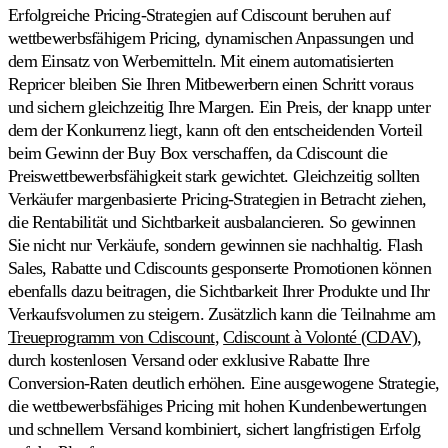
Alle
Erfolgreiche Pricing-Strategien auf Cdiscount beruhen auf
kompatiblen
wettbewerbsfähigem Pricing, dynamischen Anpassungen und
Marktplätze
dem Einsatz von Werbemitteln. Mit einem automatisierten
Alle
130+
Repricer bleiben Sie Ihren Mitbewerbern einen Schritt voraus
unterstützten
und sichern gleichzeitig Ihre Margen. Ein Preis, der knapp unter
Marktplätze
dem der Konkurrenz liegt, kann oft den entscheidenden Vorteil
entdecken.
beim Gewinn der Buy Box verschaffen, da Cdiscount die
Preiswettbewerbsfähigkeit stark gewichtet. Gleichzeitig sollten
Verkäufer margenbasierte Pricing-Strategien in Betracht ziehen,
die Rentabilität und Sichtbarkeit ausbalancieren. So gewinnen
Sie nicht nur Verkäufe, sondern gewinnen sie nachhaltig. Flash
Sales, Rabatte und Cdiscounts gesponserte Promotionen können
ebenfalls dazu beitragen, die Sichtbarkeit Ihrer Produkte und Ihr
Verkaufsvolumen zu steigern. Zusätzlich kann die Teilnahme am
Treueprogramm von Cdiscount
,
Cdiscount à Volonté (CDAV)
,
durch kostenlosen Versand oder exklusive Rabatte Ihre
Conversion-Raten deutlich erhöhen. Eine ausgewogene Strategie,
die wettbewerbsfähiges Pricing mit hohen Kundenbewertungen
und schnellem Versand kombiniert, sichert langfristigen Erfolg