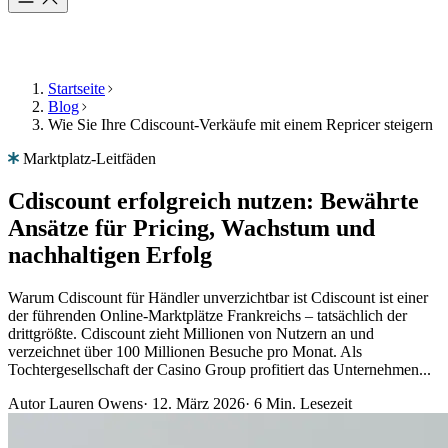
Startseite
Blog
Wie Sie Ihre Cdiscount-Verkäufe mit einem Repricer steigern
Produkt
Ressourcen
Unternehmen
Sprache
Produkt
Marktplatz-Leitfäden
auswählen
Preise
Cdiscount erfolgreich nutzen: Bewährte
Ressourcen
Multiply
Funktionen
Ansätze für Pricing, Wachstum und
in
Unternehmen
Ihrer
nachhaltigen Erfolg
Sprache
entdecken,
Algorithmisches
Warum Cdiscount für Händler unverzichtbar ist Cdiscount ist einer
mit
Repricing
der führenden Online-Marktplätze Frankreichs – tatsächlich der
länderspezifischen
DE
Preise,
drittgrößte. Cdiscount zieht Millionen von Nutzern an und
Funktionen.
Kontakt
die
verzeichnet über 100 Millionen Besuche pro Monat. Als
aufnehmen
sich
Tochtergesellschaft der Casino Group profitiert das Unternehmen...
automatisch
English
an
Autor
Lauren Owens
·
12. März 2026
·
6 Min. Lesezeit
Ihre
Français
Demo
Strategie