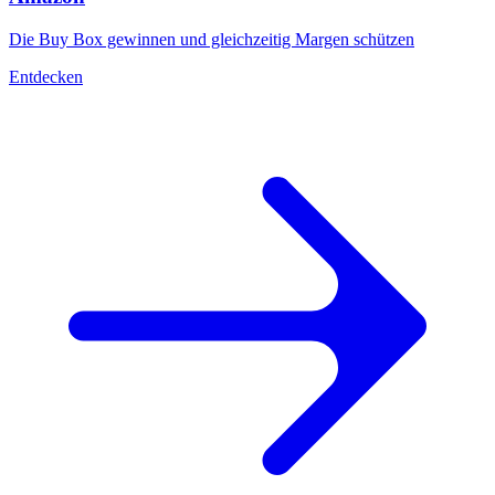
Ranking
auf
Die Buy Box gewinnen und gleichzeitig Margen schützen
Bol.com
aufsteigen.
Entdecken
Cdiscount
Den
Featured-
Platz
auf
Cdiscount
halten.
Allegro
Auf
dem
größten
Marktplatz
Mitteleuropas
konkurrenzfähig
sein.