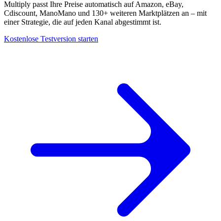
Universelle
Multiply passt Ihre Preise automatisch auf Amazon, eBay,
Entdecken
Warum
Buy
Cdiscount, ManoMano und 130+ weiteren Marktplätzen an – mit
Multiply
Box
einer Strategie, die auf jeden Kanal abgestimmt ist.
Entdecken
Die
Buy
Kostenlose Testversion starten
Box
zum
richtigen
Preis
gewinnen.
Niedrigster
Gesamtpreis
Knapp
unter
dem
sichtbaren
Gesamtpreis
bleiben.
Cross-
Katalog
Preise