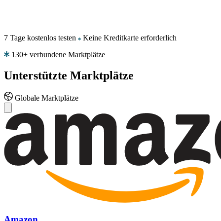
jedem
eBay-
Angebot
wettbewerbsfähig
7 Tage kostenlos testen
Keine Kreditkarte erforderlich
bleiben.
130+ verbundene Marktplätze
Kaufland
Unterstützte
Marktplätze
Die
Buy
Box
Globale Marktplätze
auf
einem
der
am
schnellsten
wachsenden
Marktplätze
Europas
gewinnen.
Bol.com
Im
Preissterne-
Amazon