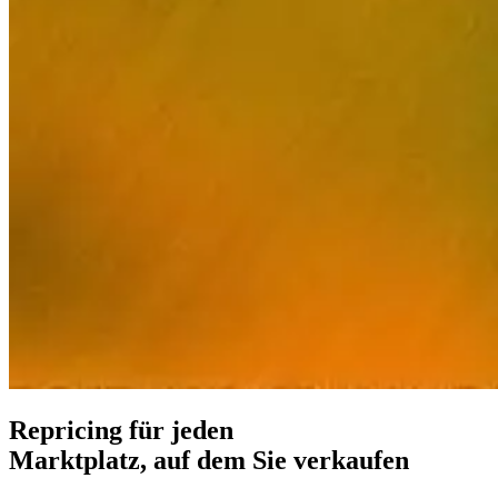
Premium-
Support
Praxisnahe
Unterstützung
von
Experten,
die
Repricing
kennen.
Pricing-
Strategien
Amazon
FBA/FBM
Preisgestaltung
nach
Repricing für jeden
Versandmethode.
Marktplatz, auf dem Sie verkaufen
Kundenreferenzen