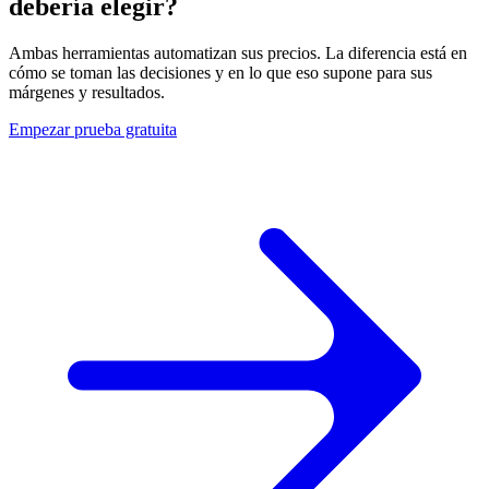
debería elegir?
de
éxito
Por
envío.
Explorar
qué
Ambas herramientas automatizan sus precios. La diferencia está en
Multiply
cómo se toman las decisiones y en lo que eso supone para sus
Explorar
Buy
márgenes y resultados.
Box
universal
Empezar prueba gratuita
Gane
el
Buy
Box
al
precio
adecuado.
Precio
final
más
bajo
Sitúese
justo
por
debajo
del