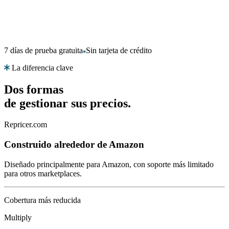
Todos
los
marketplaces
compatibles
7 días de prueba gratuita
Sin tarjeta de crédito
Explore
los
La diferencia clave
más
de
Dos formas
130
marketplaces
de gestionar sus precios.
con
los
Repricer.com
que
trabajamos.
Construido alrededor de Amazon
Diseñado principalmente para Amazon, con soporte más limitado
para otros marketplaces.
Cobertura más reducida
Multiply