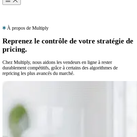
À propos de Multiply
Produit
Ressources
L'entreprise
Reprenez le contrôle
de votre stratégie de
Choisissez
Produit
pricing.
votre
Tarifs
langue
Chez Multiply, nous aidons les vendeurs en ligne à rester
Ressources
durablement compétitifs, grâce à certains des algorithmes de
Fonctionnalités
Naviguez
repricing les plus avancés du marché.
L'entreprise
sur
Multiply
Repricing
dans
algorithmique
votre
FR
Des
langue,
Nous
prix
avec
contacter
qui
des
s'ajustent
fonctionnalités
automatiquement
adaptées
à
à
Demander
votre
votre