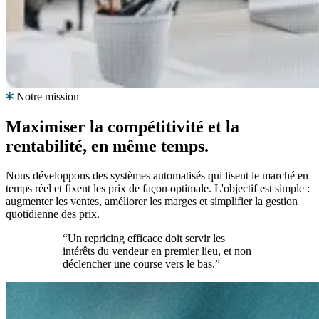
130+
marketplaces.
Support
premium
Un
accompagnement
Notre mission
concret
par
Maximiser la compétitivité et la
des
rentabilité,
en même temps.
experts
du
repricing.
Nous développons des systèmes automatisés qui lisent le marché en
temps réel et fixent les prix de façon optimale. L'objectif est simple :
augmenter les ventes, améliorer les marges et simplifier la gestion
Stratégies
quotidienne des prix.
de
pricing
“Un repricing efficace doit servir les
intérêts du vendeur en premier lieu, et non
déclencher une course vers le bas.”
Amazon
FBA/FBM
Tarification
Cas