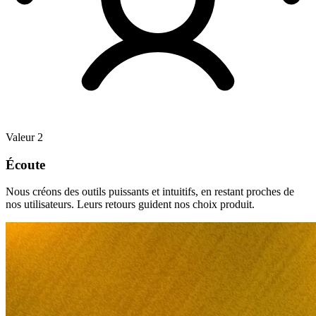
sur
chaque
annonce
eBay.
Kaufland
Remportez
la
Buy
Box
Valeur 2
sur
l'une
Écoute
des
marketplaces
Nous créons des outils puissants et intuitifs, en restant proches de
à
nos utilisateurs. Leurs retours guident nos choix produit.
la
croissance
la
plus
rapide
en
Europe.