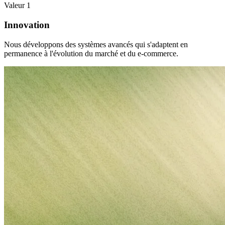
Laissez
Valeur 1
vos
niveaux
Innovation
de
stock
Nous développons des systèmes avancés qui s'adaptent en
guider
permanence à l'évolution du marché et du e-commerce.
vos
prix.
Velocity
pricing
Adaptez
vos
prix
à
votre
rythme
de
vente.
Stratégies
personnalisées
Créez