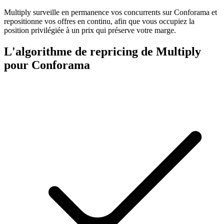
juste
Multiply surveille en permanence vos concurrents sur Conforama et
en
repositionne vos offres en continu, afin que vous occupiez la
dessous
position privilégiée à un prix qui préserve votre marge.
du
prix
total
L'algorithme de repricing de Multiply
affiché.
pour Conforama
Cross-
catalogue
Coordonnez
Multiply
les
face
prix
à
sur
la
l'ensemble
concurrence
de
Découvrir
votre
catalogue.
Piloté
par
le
stock