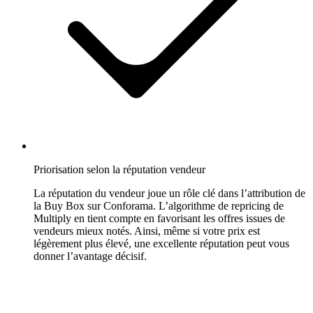
vos
propres
règles
de
pricing.
Marketplaces
Amazon
Remportez
la
Priorisation selon la réputation vendeur
Buy
La réputation du vendeur joue un rôle clé dans l’attribution de
Box
la Buy Box sur Conforama. L’algorithme de repricing de
sur
Multiply en tient compte en favorisant les offres issues de
chaque
vendeurs mieux notés. Ainsi, même si votre prix est
marketplace
légèrement plus élevé, une excellente réputation peut vous
Amazon.
donner l’avantage décisif.
eBay
Restez
compétitif