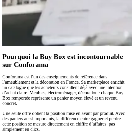
selon
clients
le
Découvrir
mode
Pourquoi
d'expédition.
Multiply
Découvrir
Buy
Box
universel
Remportez
la
Pourquoi la Buy Box est incontournable
Buy
sur Conforama
Box
au
bon
Conforama est l’un des enseignements de référence dans
prix.
l’ameublement et la décoration en France. Sa marketplace enrichit
un catalogue que les acheteurs consultent déjà avec une intention
d’achat claire. Meubles, électroménager, décoration : chaque Buy
Prix
Box remportée représente un panier moyen élevé et un revenu
total
concret.
le
plus
Une seule offre obtient la position mise en avant par produit. Avec
bas
des paniers aussi importants, la différence entre gagner et perdre
Positionnez-
cette position se mesure directement en chiffre d’affaires, pas
vous
simplement en clics.