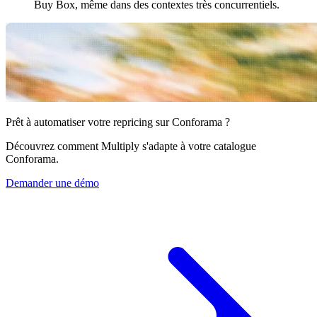
Buy Box, même dans des contextes très concurrentiels.
Bol.com
Grimpez
dans
le
classement
des
étoiles-
prix
sur
Prêt à automatiser votre repricing sur Conforama ?
Bol.com.
Découvrez comment Multiply s'adapte à votre catalogue
Conforama.
Cdiscount
Conservez
Demander une démo
la
mise
en
avant
sur
Cdiscount.
Allegro
Soyez
compétitif