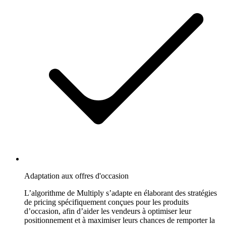
sur
chaque
annonce
eBay.
Kaufland
Remportez
la
Buy
Box
sur
l'une
des
marketplaces
à
la
croissance
la
Adaptation aux offres d'occasion
plus
rapide
L’algorithme de Multiply s’adapte en élaborant des stratégies
en
de pricing spécifiquement conçues pour les produits
Europe.
d’occasion, afin d’aider les vendeurs à optimiser leur
positionnement et à maximiser leurs chances de remporter la