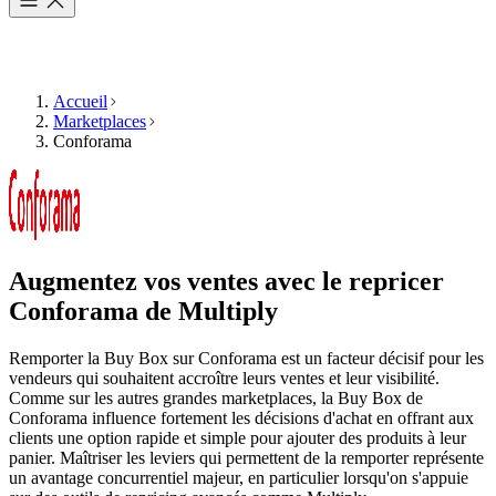
Accueil
Marketplaces
Conforama
Produit
Ressources
L'entreprise
Choisissez
Produit
votre
Tarifs
langue
Ressources
Fonctionnalités
Naviguez
Augmentez vos ventes avec le repricer
L'entreprise
sur
Multiply
Conforama
de Multiply
Repricing
dans
algorithmique
votre
Remporter la Buy Box sur Conforama est un facteur décisif pour les
FR
Des
langue,
vendeurs qui souhaitent accroître leurs ventes et leur visibilité.
Nous
prix
avec
Comme sur les autres grandes marketplaces, la Buy Box de
contacter
qui
des
Conforama influence fortement les décisions d'achat en offrant aux
s'ajustent
fonctionnalités
clients une option rapide et simple pour ajouter des produits à leur
automatiquement
adaptées
panier. Maîtriser les leviers qui permettent de la remporter représente
à
à
un avantage concurrentiel majeur, en particulier lorsqu'on s'appuie
Demander
votre
votre