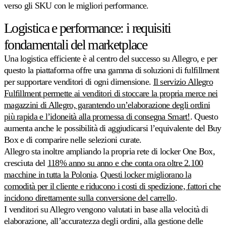
verso gli SKU con le migliori performance.
Logistica e performance: i requisiti
fondamentali del marketplace
Una logistica efficiente è al centro del successo su Allegro, e per
questo la piattaforma offre una gamma di soluzioni di fulfillment
per supportare venditori di ogni dimensione.
Il servizio Allegro
Fulfillment permette ai venditori di stoccare la propria merce nei
magazzini di Allegro, garantendo un’elaborazione degli ordini
più rapida e l’idoneità alla promessa di consegna Smart!
. Questo
aumenta anche le possibilità di aggiudicarsi l’equivalente del Buy
Box e di comparire nelle selezioni curate.
Allegro sta inoltre ampliando la propria rete di locker One Box,
cresciuta del
118% anno su anno e che conta ora oltre 2.100
macchine in tutta la Polonia
.
Questi locker migliorano la
comodità per il cliente e riducono i costi di spedizione, fattori che
incidono direttamente sulla conversione del carrello
.
I venditori su Allegro vengono valutati in base alla velocità di
elaborazione, all’accuratezza degli ordini, alla gestione delle