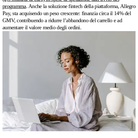
sulla
programma
. Anche la soluzione fintech della piattaforma, Allegro
velocità
Pay, sta acquisendo un peso crescente: finanzia circa il 14% del
di
GMV, contribuendo a ridurre l’abbandono del carrello e ad
vendita.
aumentare il valore medio degli ordini.
Strategie
personalizzate
Costruisca
le
proprie
regole
di
pricing.
Marketplace
Amazon
Vinca
la
Buy
Box