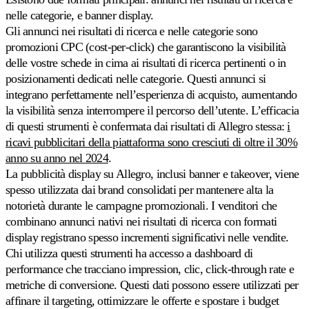
Cdiscount.
nelle categorie, e banner display.
Gli annunci nei risultati di ricerca e nelle categorie sono
Allegro
promozioni CPC (cost-per-click) che garantiscono la visibilità
Competa
delle vostre schede in cima ai risultati di ricerca pertinenti o in
sul
posizionamenti dedicati nelle categorie. Questi annunci si
più
integrano perfettamente nell’esperienza di acquisto, aumentando
grande
marketplace
la visibilità senza interrompere il percorso dell’utente. L’efficacia
dell'Europa
di questi strumenti è confermata dai risultati di Allegro stessa:
i
centrale.
ricavi pubblicitari della piattaforma sono cresciuti di oltre il 30%
anno su anno nel 2024
.
Tutti
La pubblicità display su Allegro, inclusi banner e takeover, viene
i
spesso utilizzata dai brand consolidati per mantenere alta la
marketplace
notorietà durante le campagne promozionali. I venditori che
compatibili
Esplori
combinano annunci nativi nei risultati di ricerca con formati
tutti
display registrano spesso incrementi significativi nelle vendite.
i
Chi utilizza questi strumenti ha accesso a dashboard di
130+
performance che tracciano impression, clic, click-through rate e
marketplace
supportati.
metriche di conversione. Questi dati possono essere utilizzati per
affinare il targeting, ottimizzare le offerte e spostare i budget