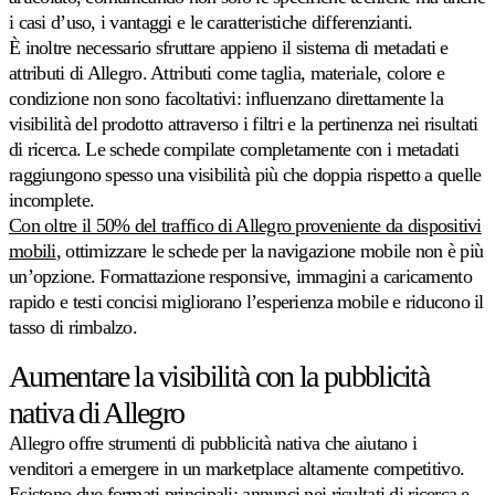
più
i casi d’uso, i vantaggi e le caratteristiche differenzianti.
rapida
È inoltre necessario sfruttare appieno il sistema di metadati e
crescita
in
attributi di Allegro. Attributi come taglia, materiale, colore e
Europa.
condizione non sono facoltativi: influenzano direttamente la
visibilità del prodotto attraverso i filtri e la pertinenza nei risultati
di ricerca. Le schede compilate completamente con i metadati
Bol.com
Salga
raggiungono spesso una visibilità più che doppia rispetto a quelle
nelle
incomplete.
classifiche
Con oltre il 50% del traffico di Allegro proveniente da dispositivi
di
mobili
, ottimizzare le schede per la navigazione mobile non è più
valutazione
prezzi
un’opzione. Formattazione responsive, immagini a caricamento
su
rapido e testi concisi migliorano l’esperienza mobile e riducono il
Bol.com.
tasso di rimbalzo.
Aumentare la visibilità con la pubblicità
Cdiscount
Mantenga
nativa di Allegro
la
posizione
Allegro offre strumenti di pubblicità nativa che aiutano i
in
venditori a emergere in un marketplace altamente competitivo.
evidenza
su
Esistono due formati principali: annunci nei risultati di ricerca e