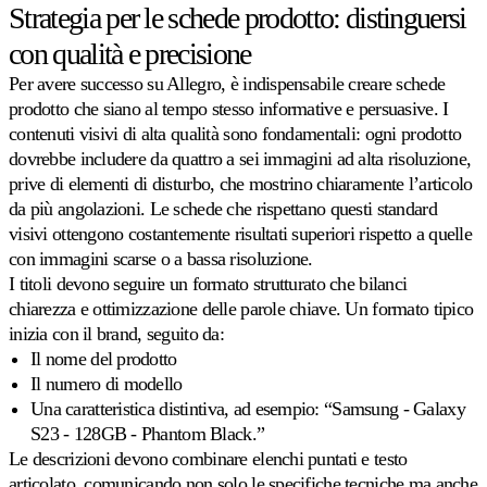
su
Strategia per le schede prodotto: distinguersi
ogni
con qualità e precisione
marketplace
Amazon.
Per avere successo su Allegro, è indispensabile creare schede
prodotto che siano al tempo stesso informative e persuasive. I
eBay
contenuti visivi di alta qualità sono fondamentali: ogni prodotto
Rimanga
dovrebbe includere da quattro a sei immagini ad alta risoluzione,
competitivo
prive di elementi di disturbo, che mostrino chiaramente l’articolo
su
ogni
da più angolazioni. Le schede che rispettano questi standard
inserzione
visivi ottengono costantemente risultati superiori rispetto a quelle
eBay.
con immagini scarse o a bassa risoluzione.
I titoli devono seguire un formato strutturato che bilanci
Kaufland
chiarezza e ottimizzazione delle parole chiave. Un formato tipico
Vinca
inizia con il brand, seguito da:
la
Il nome del prodotto
Buy
Box
Il numero di modello
su
Una caratteristica distintiva, ad esempio: “Samsung - Galaxy
uno
S23 - 128GB - Phantom Black.”
dei
Le descrizioni devono combinare elenchi puntati e testo
marketplace
in
articolato, comunicando non solo le specifiche tecniche ma anche