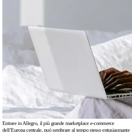
premium
Assistenza
concreta
da
esperti
di
repricing.
Strategie
di
pricing
Amazon
FBA/FBM
Prezzi
differenziati
per
metodo
di
Case
spedizione.
study
Entrare in Allegro, il più grande marketplace e-commerce
Scopri
Perché
dell’Europa centrale, può sembrare al tempo stesso entusiasmante
Multiply