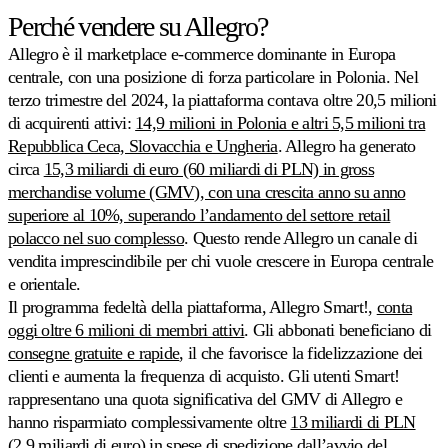
Coordinare
Perché vendere su Allegro?
i
prezzi
Allegro è il marketplace e-commerce dominante in Europa
sull'intero
centrale, con una posizione di forza particolare in Polonia. Nel
catalogo.
terzo trimestre del 2024, la piattaforma contava oltre 20,5 milioni
di acquirenti attivi:
14,9 milioni in Polonia e altri 5,5 milioni tra
Stock-
Repubblica Ceca, Slovacchia e Ungheria
. Allegro ha generato
Come
aware
circa
15,3 miliardi di euro (60 miliardi di PLN) in gross
si
Lasci
distingue
che
merchandise volume (GMV), con una crescita anno su anno
Multiply
i
superiore al 10%, superando l’andamento del settore retail
Scopri
livelli
polacco nel suo complesso
. Questo rende Allegro un canale di
di
vendita imprescindibile per chi vuole crescere in Europa centrale
stock
guidino
e orientale.
i
Il programma fedeltà della piattaforma, Allegro Smart!,
conta
suoi
oggi oltre 6 milioni di membri attivi
. Gli abbonati beneficiano di
prezzi.
consegne gratuite e rapide
, il che favorisce la fidelizzazione dei
clienti e aumenta la frequenza di acquisto. Gli utenti Smart!
Velocity
rappresentano una quota significativa del GMV di Allegro e
pricing
hanno risparmiato complessivamente oltre
13 miliardi di PLN
Prezzi
calibrati
(2,9 miliardi di euro) in spese di spedizione dall’avvio del