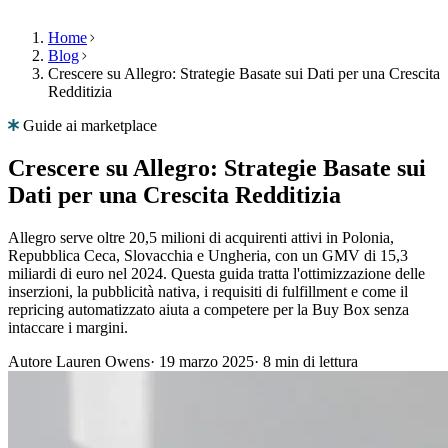
Home
Blog
Crescere su Allegro: Strategie Basate sui Dati per una Crescita
Prodotto
Risorse
Azienda
Redditizia
Seleziona
Prodotto
la
Guide ai marketplace
Prezzi
lingua
Risorse
Crescere su Allegro: Strategie Basate sui
Funzionalità
Navighi
Dati per una Crescita Redditizia
Azienda
su
Multiply
Allegro serve oltre 20,5 milioni di acquirenti attivi in Polonia,
Repricing
nella
Repubblica Ceca, Slovacchia e Ungheria, con un GMV di 15,3
algoritmico
sua
miliardi di euro nel 2024. Questa guida tratta l'ottimizzazione delle
IT
Prezzi
lingua,
inserzioni, la pubblicità nativa, i requisiti di fulfillment e come il
Parli
che
con
repricing automatizzato aiuta a competere per la Buy Box senza
con
si
funzionalità
intaccare i margini.
noi
adattano
specifiche
automaticamente
per
Autore
Lauren Owens
·
19 marzo 2025
·
8 min di lettura
alla
paese.
sua
Richiedi
strategia.
una
English
demo