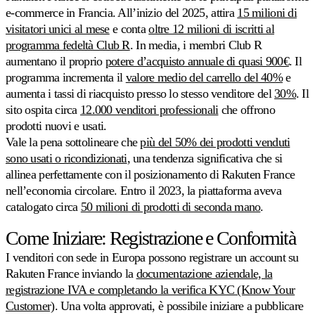
Coordinare
e-commerce in Francia. All’inizio del 2025, attira
15 milioni di
i
visitatori unici al mese
e conta
oltre 12 milioni di iscritti al
prezzi
programma fedeltà Club R
sull'intero
. In media, i membri Club R
catalogo.
aumentano il proprio
potere d’acquisto annuale di quasi 900€
. Il
programma incrementa il
valore medio del carrello del 40%
e
aumenta i tassi di riacquisto presso lo stesso venditore del
30%
. Il
Stock-
Come
aware
sito ospita circa
12.000 venditori professionali
che offrono
si
Lasci
prodotti nuovi e usati.
distingue
che
Vale la pena sottolineare che
più del 50% dei prodotti venduti
Multiply
i
Scopri
sono usati o ricondizionati
, una tendenza significativa che si
livelli
di
allinea perfettamente con il posizionamento di Rakuten France
stock
nell’economia circolare. Entro il 2023, la piattaforma aveva
guidino
catalogato circa
50 milioni di prodotti di seconda mano
.
i
suoi
Come Iniziare: Registrazione e Conformità
prezzi.
I venditori con sede in Europa possono registrare un account su
Velocity
Rakuten France inviando la
documentazione aziendale, la
pricing
registrazione IVA e completando la verifica KYC (Know Your
Prezzi
Customer)
. Una volta approvati, è possibile iniziare a pubblicare
calibrati