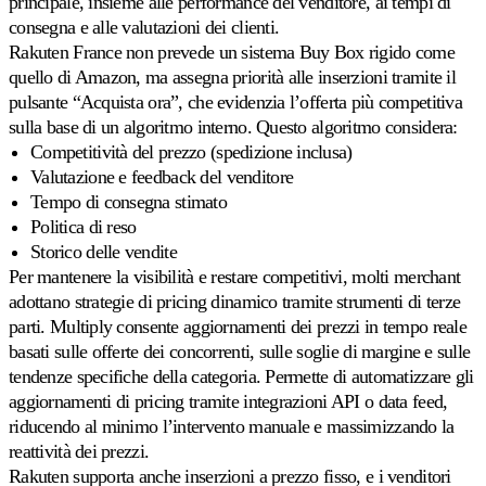
principale, insieme alle performance del venditore, ai tempi di
Cdiscount.
consegna e alle valutazioni dei clienti.
Rakuten France non prevede un sistema Buy Box rigido come
Allegro
quello di Amazon, ma assegna priorità alle inserzioni tramite il
Competa
pulsante
“Acquista ora”
, che evidenzia l’offerta più competitiva
sul
sulla base di un algoritmo interno. Questo algoritmo considera:
più
grande
Competitività del prezzo (spedizione inclusa)
marketplace
Valutazione e feedback del venditore
dell'Europa
Tempo di consegna stimato
centrale.
Politica di reso
Storico delle vendite
Tutti
Per mantenere la visibilità e restare competitivi, molti merchant
i
adottano strategie di pricing dinamico tramite strumenti di terze
marketplace
parti. Multiply consente aggiornamenti dei prezzi in tempo reale
compatibili
Esplori
basati sulle offerte dei concorrenti, sulle soglie di margine e sulle
tutti
tendenze specifiche della categoria. Permette di automatizzare gli
i
aggiornamenti di pricing tramite integrazioni API o data feed,
130+
marketplace
riducendo al minimo l’intervento manuale e massimizzando la
supportati.
reattività dei prezzi.
Rakuten supporta anche inserzioni a prezzo fisso, e i venditori