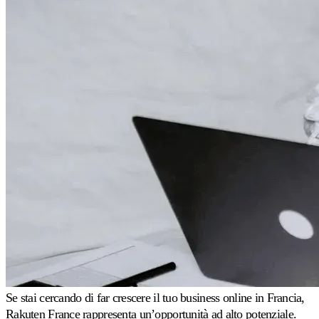
premium
Assistenza
concreta
da
esperti
di
repricing.
Strategie
di
pricing
Amazon
FBA/FBM
Prezzi
differenziati
per
metodo
di
Case
spedizione.
study
Se stai cercando di far crescere il tuo business online in Francia,
Scopri
Perché
Rakuten France rappresenta un’opportunità ad alto potenziale.
Multiply