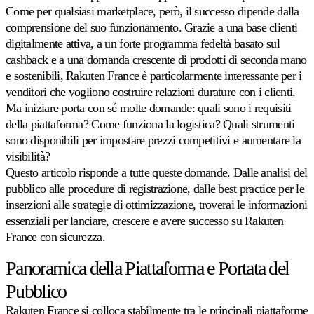
Buy
Scopri
Come per qualsiasi marketplace, però, il successo dipende dalla
Box
comprensione del suo funzionamento. Grazie a una base clienti
universale
digitalmente attiva, a un forte programma fedeltà basato sul
Vinca
la
cashback e a una domanda crescente di prodotti di seconda mano
Buy
e sostenibili, Rakuten France è particolarmente interessante per i
Box
venditori che vogliono costruire relazioni durature con i clienti.
al
prezzo
Ma iniziare porta con sé molte domande: quali sono i requisiti
giusto.
della piattaforma? Come funziona la logistica? Quali strumenti
sono disponibili per impostare prezzi competitivi e aumentare la
visibilità?
Lowest
landed
Questo articolo risponde a tutte queste domande. Dalle analisi del
Posizionarsi
pubblico alle procedure di registrazione, dalle best practice per le
appena
inserzioni alle strategie di ottimizzazione, troverai le informazioni
sotto
il
essenziali per lanciare, crescere e avere successo su Rakuten
prezzo
France con sicurezza.
totale
visibile.
Panoramica della Piattaforma e Portata del
Pubblico
Cross-
catalog
Rakuten France si colloca stabilmente tra le principali piattaforme