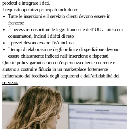
prodotti e integrare i dati.
sulla
velocità
I requisiti operativi principali includono:
di
Tutte le inserzioni e il servizio clienti devono essere in
vendita.
francese
È necessario rispettare le leggi francesi e dell’UE a tutela dei
Strategie
consumatori, inclusi i diritti di reso
personalizzate
I prezzi devono essere IVA inclusa
Costruisca
I tempi di elaborazione degli ordini e di spedizione devono
le
proprie
essere chiaramente indicati nell’inserzione e rispettati
regole
Queste policy garantiscono un’esperienza cliente coerente e
di
aiutano a costruire fiducia in un marketplace fortemente
pricing.
influenzato dal
feedback degli acquirenti e dall’affidabilità del
servizio.
Marketplace
Amazon
Vinca
la
Buy
Box