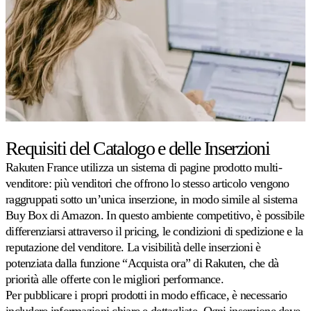
su
ogni
marketplace
Amazon.
eBay
Rimanga
competitivo
su
ogni
inserzione
Requisiti del Catalogo e delle Inserzioni
eBay.
Rakuten France utilizza un sistema di pagine prodotto multi-
venditore: più venditori che offrono lo stesso articolo vengono
Kaufland
raggruppati sotto un’unica inserzione, in modo simile al sistema
Vinca
Buy Box di Amazon. In questo ambiente competitivo, è possibile
la
differenziarsi attraverso il pricing, le condizioni di spedizione e la
Buy
Box
reputazione del venditore. La visibilità delle inserzioni è
su
potenziata dalla funzione “Acquista ora” di Rakuten, che dà
uno
priorità alle offerte con le migliori performance.
dei
marketplace
Per pubblicare i propri prodotti in modo efficace, è necessario
in