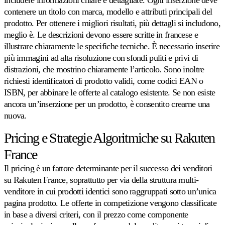
includere informazioni chiare e dettagliate. Ogni inserzione deve
più
contenere un titolo con marca, modello e attributi principali del
rapida
prodotto. Per ottenere i migliori risultati, più dettagli si includono,
crescita
in
meglio è. Le descrizioni devono essere scritte in francese e
Europa.
illustrare chiaramente le specifiche tecniche. È necessario inserire
più immagini ad alta risoluzione con sfondi puliti e privi di
Bol.com
distrazioni, che mostrino chiaramente l’articolo. Sono inoltre
Salga
richiesti identificatori di prodotto validi, come codici EAN o
nelle
ISBN, per abbinare le offerte al catalogo esistente. Se non esiste
classifiche
ancora un’inserzione per un prodotto, è consentito crearne una
di
valutazione
nuova.
prezzi
su
Pricing e Strategie Algoritmiche su Rakuten
Bol.com.
France
Il pricing è un fattore determinante per il successo dei venditori
Cdiscount
Mantenga
su Rakuten France, soprattutto per via della struttura multi-
la
venditore in cui prodotti identici sono raggruppati sotto un’unica
posizione
pagina prodotto. Le offerte in competizione vengono classificate
in
evidenza
in base a diversi criteri, con il prezzo come componente
su