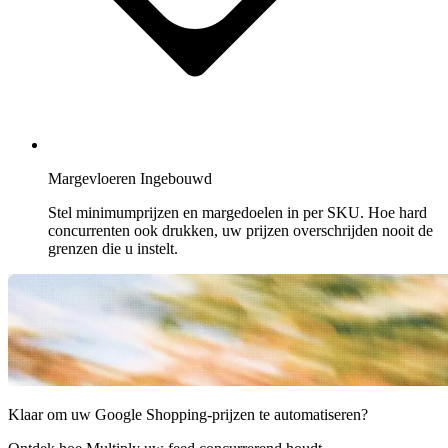
omhoog
in
de
prijssterrenrangschikking
op
Bol.com.
Cdiscount
Behoud
Margevloeren Ingebouwd
de
uitgelichte
Stel minimumprijzen en margedoelen in per SKU. Hoe hard
positie
concurrenten ook drukken, uw prijzen overschrijden nooit de
op
grenzen die u instelt.
Cdiscount.
Allegro
Concurreer
op
de
grootste
marketplace
Klaar om uw Google Shopping-prijzen te automatiseren?
van
Centraal-