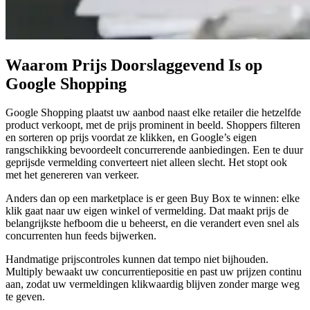
Ontdekken
Buy
Box
Win
de
Buy
Waarom Prijs Doorslaggevend Is op
Box
Google Shopping
tegen
de
juiste
Google Shopping plaatst uw aanbod naast elke retailer die hetzelfde
prijs.
product verkoopt, met de prijs prominent in beeld. Shoppers filteren
en sorteren op prijs voordat ze klikken, en Google’s eigen
rangschikking bevoordeelt concurrerende aanbiedingen. Een te duur
Laagste
geprijsde vermelding converteert niet alleen slecht. Het stopt ook
landed
met het genereren van verkeer.
Zit
net
Anders dan op een marketplace is er geen Buy Box te winnen: elke
onder
klik gaat naar uw eigen winkel of vermelding. Dat maakt prijs de
de
belangrijkste hefboom die u beheerst, en die verandert even snel als
zichtbare
concurrenten hun feeds bijwerken.
totaalprijs.
Handmatige prijscontroles kunnen dat tempo niet bijhouden.
Multiply bewaakt uw concurrentiepositie en past uw prijzen continu
aan, zodat uw vermeldingen klikwaardig blijven zonder marge weg
Cross-
te geven.
catalog