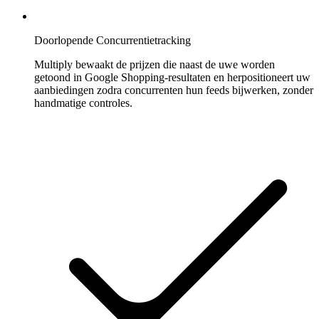
Aangepaste
strategieën
Stel
uw
Doorlopende Concurrentietracking
eigen
Multiply bewaakt de prijzen die naast de uwe worden
pricing-
getoond in Google Shopping-resultaten en herpositioneert uw
regels
aanbiedingen zodra concurrenten hun feeds bijwerken, zonder
in.
handmatige controles.
Marketplaces
Amazon
Win
de
Buy
Box
op
elke
Amazon
marketplace.