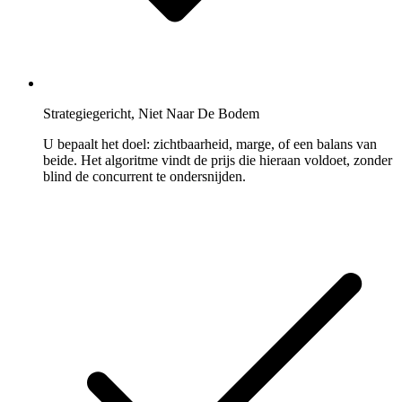
eBay
Blijf
competitief
op
elke
eBay-
aanbieding.
Strategiegericht, Niet Naar De Bodem
U bepaalt het doel: zichtbaarheid, marge, of een balans van
Kaufland
beide. Het algoritme vindt de prijs die hieraan voldoet, zonder
Win
blind de concurrent te ondersnijden.
de
Buy
Box
op
een
van
Europa's
snelst
groeiende
marketplaces.
Bol.com
Klim