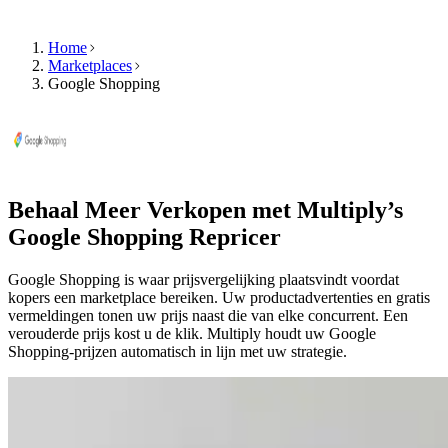
Home
Marketplaces
Google Shopping
Product
Kennisbank
Bedrijf
Selecteer
Product
uw
Prijzen
taal
Kennisbank
Functies
Bekijk
Behaal Meer Verkopen met Multiply’s
Bedrijf
Multiply
in
Google Shopping
Repricer
Algoritmisch
uw
repricing
taal,
Google Shopping is waar prijsvergelijking plaatsvindt voordat
NL
Prijzen
met
kopers een marketplace bereiken. Uw productadvertenties en gratis
Neem
die
landspecifieke
vermeldingen tonen uw prijs naast die van elke concurrent. Een
contact
automatisch
functies.
verouderde prijs kost u de klik. Multiply houdt uw Google
op
worden
Shopping-prijzen automatisch in lijn met uw strategie.
aangepast
aan
English
uw
Demo
strategie.
Français
aanvragen