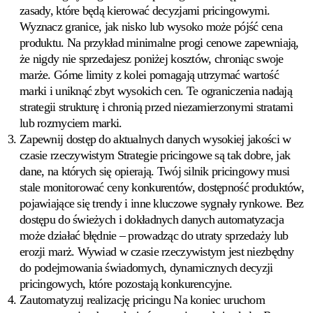
Przeglądaj
zasady, które będą kierować decyzjami pricingowymi.
ponad
Wyznacz granice, jak nisko lub wysoko może pójść cena
130
produktu. Na przykład minimalne progi cenowe zapewniają,
marketplace'ów,
że nigdy nie sprzedajesz poniżej kosztów, chroniąc swoje
które
obsługujemy.
marże. Górne limity z kolei pomagają utrzymać wartość
marki i uniknąć zbyt wysokich cen. Te ograniczenia nadają
strategii strukturę i chronią przed niezamierzonymi stratami
lub rozmyciem marki.
Zapewnij dostęp do aktualnych danych wysokiej jakości w
czasie rzeczywistym
Strategie pricingowe są tak dobre, jak
dane, na których się opierają. Twój silnik pricingowy musi
stale monitorować ceny konkurentów, dostępność produktów,
pojawiające się trendy i inne kluczowe sygnały rynkowe. Bez
dostępu do świeżych i dokładnych danych automatyzacja
może działać błędnie – prowadząc do utraty sprzedaży lub
erozji marż. Wywiad w czasie rzeczywistym jest niezbędny
do podejmowania świadomych, dynamicznych decyzji
pricingowych, które pozostają konkurencyjne.
Zautomatyzuj realizację pricingu
Na koniec uruchom