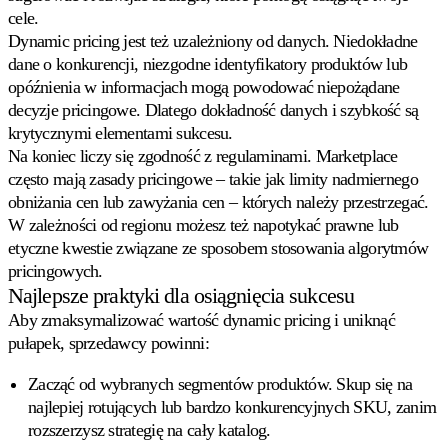
cele.
Dynamic pricing jest też uzależniony od danych. Niedokładne
dane o konkurencji, niezgodne identyfikatory produktów lub
opóźnienia w informacjach mogą powodować niepożądane
decyzje pricingowe. Dlatego dokładność danych i szybkość są
krytycznymi elementami sukcesu.
Na koniec liczy się zgodność z regulaminami. Marketplace
często mają zasady pricingowe – takie jak limity nadmiernego
obniżania cen lub zawyżania cen – których
należy
przestrzegać.
W zależności od regionu możesz też napotykać prawne lub
etyczne kwestie związane ze sposobem stosowania algorytmów
pricingowych.
Najlepsze praktyki dla osiągnięcia sukcesu
Aby zmaksymalizować wartość dynamic pricing i uniknąć
pułapek, sprzedawcy powinni:
Zacząć od wybranych segmentów produktów.
Skup się na
najlepiej rotujących lub bardzo konkurencyjnych SKU, zanim
rozszerzysz strategię na cały katalog.