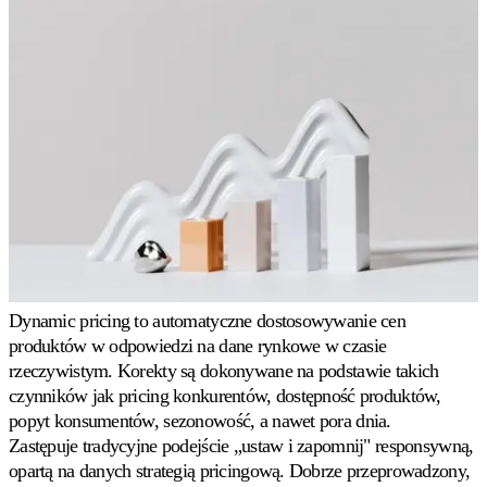
niestandardowe
Buduj
własne
reguły
pricingowe.
Marketplace'y
Amazon
Wygrywaj
Buy
Box
na
każdym
Dynamic pricing to automatyczne dostosowywanie cen
marketplace'ie
produktów w odpowiedzi na dane rynkowe w czasie
Amazon.
rzeczywistym. Korekty są dokonywane na podstawie takich
czynników jak pricing konkurentów, dostępność produktów,
eBay
popyt konsumentów, sezonowość, a nawet pora dnia.
Bądź
Zastępuje tradycyjne podejście „ustaw i zapomnij" responsywną,
konkurencyjny
opartą na danych strategią pricingową. Dobrze przeprowadzony,
na