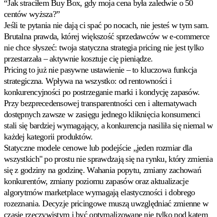
“Jak straciłem Buy Box, gdy moja cena była zaledwie o 50
Buy
Box
centów wyższa?”
przy
Jeśli te pytania nie dają ci spać po nocach, nie jesteś w tym sam.
właściwej
Brutalna prawda, której większość sprzedawców w e-commerce
cenie.
nie chce słyszeć: twoja statyczna strategia pricing nie jest tylko
przestarzała – aktywnie kosztuje cię pieniądze.
Najniższa
Pricing to już nie pasywne ustawienie – to kluczowa funkcja
cena
strategiczna. Wpływa na wszystko: od rentowności i
końcowa
Utrzymuj
konkurencyjności po postrzeganie marki i kondycję zapasów.
cenę
Przy bezprecedensowej transparentności cen i alternatywach
tuż
dostępnych zawsze w zasięgu jednego kliknięcia konsumenci
poniżej
stali się bardziej wymagający, a konkurencja nasiliła się niemal w
widocznej
ceny
każdej kategorii produktów.
całkowitej.
Statyczne modele cenowe lub podejście „jeden rozmiar dla
wszystkich" po prostu nie sprawdzają się na rynku, który zmienia
Cross-
się z godziny na godzinę. Wahania popytu, zmiany zachowań
catalog
konkurentów, zmiany poziomu zapasów oraz aktualizacje
Koordynuj
algorytmów marketplace wymagają elastyczności i dobrego
ceny
rozeznania. Decyzje pricingowe muszą uwzględniać zmienne w
w
całym
czasie rzeczywistym i być optymalizowane nie tylko pod kątem