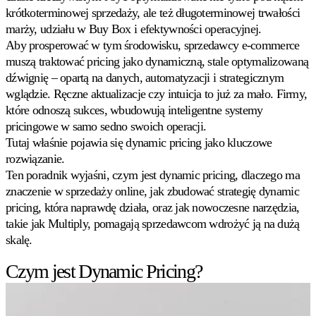
katalogu
krótkoterminowej sprzedaży, ale też długoterminowej trwałości
produktów.
marży, udziału w Buy Box i efektywności operacyjnej.
Aby prosperować w tym środowisku, sprzedawcy e-commerce
Stock-
muszą traktować pricing jako dynamiczną, stale optymalizowaną
aware
dźwignię – opartą na danych, automatyzacji i strategicznym
Pozwól,
wglądzie. Ręczne aktualizacje czy intuicja to już za mało. Firmy,
Jak
by
wypada
poziom
które odnoszą sukces, wbudowują inteligentne systemy
Multiply
zapasów
pricingowe w samo sedno swoich operacji.
na
kierował
Tutaj właśnie pojawia się
dynamic pricing
jako kluczowe
tle
Twoimi
konkurencji
rozwiązanie.
cenami.
Sprawdź
Ten poradnik wyjaśni, czym jest dynamic pricing, dlaczego ma
znaczenie w sprzedaży online, jak zbudować strategię dynamic
Velocity
pricing, która naprawdę działa, oraz jak nowoczesne narzędzia,
pricing
Pricing
takie jak Multiply, pomagają sprzedawcom wdrożyć ją na dużą
dopasowany
skalę.
do
tempa
Czym jest Dynamic Pricing?
sprzedaży.
Strategie