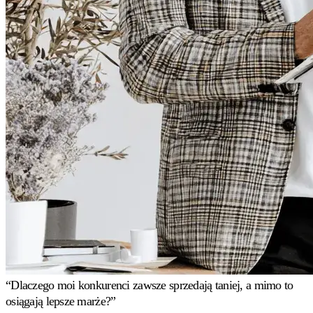
pomoc
od
ekspertów
znających
repricing.
Strategie
pricing
Amazon
FBA/FBM
Pricing
według
metody
realizacji
zamówień.
Uniwersalny
Historie
Buy
klientów
Dlaczego
“Dlaczego moi konkurenci zawsze sprzedają taniej, a mimo to
Box
Sprawdź
Multiply
osiągają lepsze marże?”
Wygrywaj
Sprawdź