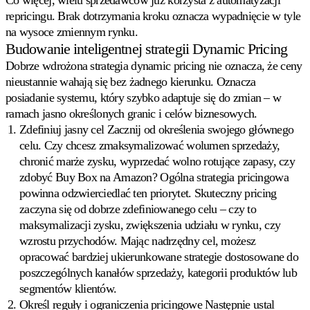
Co więcej, wielu sprzedawców już korzysta z automatyzacji
cenowych
repricingu. Brak dotrzymania kroku oznacza wypadnięcie w tyle
na
na wysoce zmiennym rynku.
Bol.com.
Budowanie inteligentnej strategii Dynamic Pricing
Dobrze wdrożona strategia dynamic pricing nie oznacza, że ceny
Cdiscount
nieustannie wahają się bez żadnego kierunku. Oznacza
Utrzymuj
wyróżnioną
posiadanie systemu, który szybko adaptuje się do zmian – w
pozycję
ramach jasno określonych granic i celów biznesowych.
na
Zdefiniuj jasny cel
Zacznij od określenia swojego głównego
Cdiscount.
celu. Czy chcesz zmaksymalizować wolumen sprzedaży,
chronić marże zysku, wyprzedać wolno rotujące zapasy, czy
Allegro
zdobyć Buy Box na Amazon? Ogólna strategia pricingowa
Konkuruj
powinna odzwierciedlać ten priorytet. Skuteczny pricing
na
największym
zaczyna się od dobrze zdefiniowanego celu – czy to
marketplace'ie
maksymalizacji zysku, zwiększenia udziału w rynku, czy
Europy
wzrostu przychodów. Mając nadrzędny cel, możesz
Środkowej.
opracować bardziej ukierunkowane strategie dostosowane do
poszczególnych kanałów sprzedaży, kategorii produktów lub
Wszystkie
segmentów klientów.
obsługiwane
Określ reguły i ograniczenia pricingowe
Następnie ustal
marketplace'y