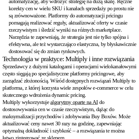
automatyzację, aby wdrożyć strategię na dużą skalę. Ręczne
korekty cen w wielu SKU i kanałach sprzedaży po prostu nie
są zrównoważone. Platformy do automatyzacji pricingu
pomagają realizować reguły, aktualizować oferty w czasie
rzeczywistym i śledzić wyniki na różnych marketplace.
Narzędzia te zapewniają, że strategia jest nie tylko spójna i
efektywna, ale też wystarczająco elastyczna, by błyskawicznie
dostosować się do zmian rynkowych.
Technologia w praktyce: Multiply i inne rozwiązania
Sprzedawcy z dużymi katalogami i operacjami wielokanałowymi
często sięgają po specjalistyczne platformy pricingowe, aby
zarządzać złożonością. Wśród dostępnych rozwiązań Multiply to
platforma, z której korzysta wiele zespołów e-commerce w celu
skutecznego wdrożenia dynamic pricing.
Multiply wykorzystuje
algorytmy oparte na AI
do
dostosowywania cen w czasie rzeczywistym, dążąc do
maksymalizacji przychodów i zdobywania Buy Boxów. Może
aktualizować ceny nawet 30 razy na godzinę, zapewniając
optymalną dokładność i szybkość – a rozwiązania te można
łatwo zintegrować ze sklepem.