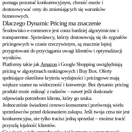
pomaga pozostać konkurencyjnym, chronić marże i
każdej
ofercie
dostosowywać ceny do zmieniających się warunków
eBay.
biznesowych.
Dlaczego Dynamic Pricing ma znaczenie
Kaufland
Środowisko e-commerce jest coraz bardziej algorytmiczne i
Wygrywaj
transparentne. Sprzedawcy, którzy dostosowują się do sygnałów
Buy
pricingowych w czasie rzeczywistym, są znacznie lepiej
Box
na
przygotowani do przyciągania uwagi klientów i optymalizacji
jednym
wyników.
z
Platformy takie jak
Amazon
i Google Shopping uwzględniają
najszybciej
pricing w algorytmach rankingowych i Buy Box. Oferty
rosnących
marketplace'ów
spełniające określone kryteria wydajności i pricingowe mają
w
większe szanse na widoczność i konwersje. Bez dynamic pricing
Europie.
produkt może zniknąć z radarów – nawet jeśli doskonale
odpowiada potrzebom klienta, który go szuka.
Bol.com
Jednocześnie świadomi cenowo konsumenci porównują wielu
Wspinaj
sprzedawców przed dokonaniem zakupu. Jeśli twoja cena nie jest
się
konkurencyjna, nie tylko tracisz jedną sprzedaż – możesz tracić
w
rankingu
przyszłą lojalność klientów.
gwiazdek