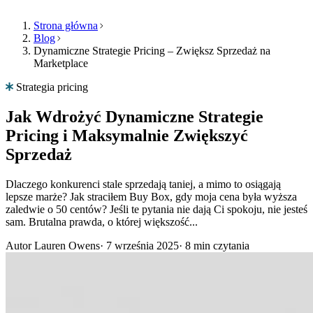
Strona główna
Blog
Dynamiczne Strategie Pricing – Zwiększ Sprzedaż na
Produkt
Zasoby
Firma
Marketplace
Wybierz
Produkt
język
Strategia pricing
Cennik
Zasoby
Przeglądaj
Jak Wdrożyć Dynamiczne Strategie
Funkcje
Multiply
Pricing i Maksymalnie Zwiększyć
Firma
w
swoim
Sprzedaż
języku,
Algorytmiczny
z
repricing
Dlaczego konkurenci stale sprzedają taniej, a mimo to osiągają
funkcjami
PL
Ceny
lepsze marże? Jak straciłem Buy Box, gdy moja cena była wyższa
dopasowanymi
Porozmawiaj
dostosowujące
zaledwie o 50 centów? Jeśli te pytania nie dają Ci spokoju, nie jesteś
do
z
się
sam. Brutalna prawda, o której większość...
kraju.
nami
automatycznie
do
Autor
Lauren Owens
·
7 września 2025
·
8 min czytania
Twojej
English
strategii.
Zamów
Français
demo
Analityka