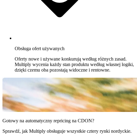
cenowych
na
Bol.com.
Cdiscount
Utrzymuj
wyróżnioną
pozycję
Obsługa ofert używanych
na
Cdiscount.
Oferty nowe i używane konkurują według różnych zasad.
Multiply wycenia każdy stan produktu według własnej logiki,
dzięki czemu oba pozostają widoczne i rentowne.
Allegro
Konkuruj
na
największym
marketplace'ie
Europy
Środkowej.
Gotowy na automatyczny repricing na CDON?
Wszystkie
obsługiwane
Sprawdź, jak Multiply obsługuje wszystkie cztery rynki nordyckie.
marketplace'y