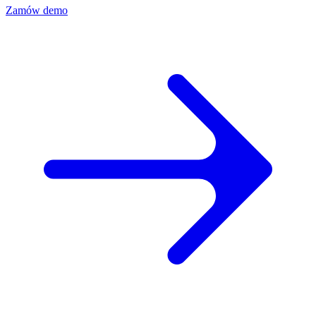
Przeglądaj
Zamów demo
ponad
130
marketplace'ów,
które
obsługujemy.