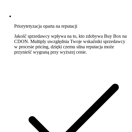
każdej
ofercie
eBay.
Priorytetyzacja oparta na reputacji
Kaufland
Wygrywaj
Jakość sprzedawcy wpływa na to, kto zdobywa Buy Box na
Buy
CDON. Multiply uwzględnia Twoje wskaźniki sprzedawcy
Box
w procesie pricing, dzięki czemu silna reputacja może
na
przynieść wygraną przy wyższej cenie.
jednym
z
najszybciej
rosnących
marketplace'ów
w
Europie.
Bol.com
Wspinaj
się
w
rankingu
gwiazdek