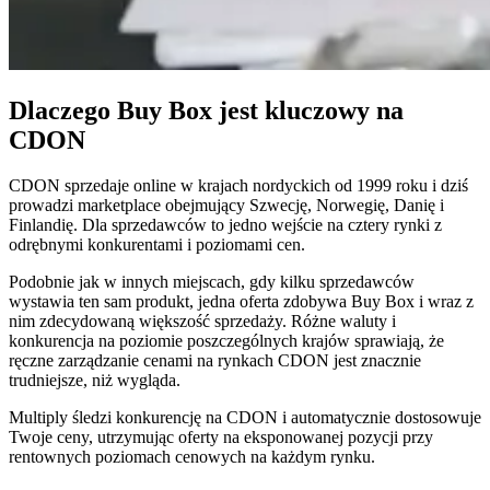
Buy
Box
przy
właściwej
cenie.
Dlaczego Buy Box jest kluczowy na
CDON
Najniższa
cena
końcowa
CDON sprzedaje online w krajach nordyckich od 1999 roku i dziś
Utrzymuj
prowadzi marketplace obejmujący Szwecję, Norwegię, Danię i
cenę
Finlandię. Dla sprzedawców to jedno wejście na cztery rynki z
tuż
odrębnymi konkurentami i poziomami cen.
poniżej
widocznej
Podobnie jak w innych miejscach, gdy kilku sprzedawców
ceny
wystawia ten sam produkt, jedna oferta zdobywa Buy Box i wraz z
całkowitej.
nim zdecydowaną większość sprzedaży. Różne waluty i
konkurencja na poziomie poszczególnych krajów sprawiają, że
ręczne zarządzanie cenami na rynkach CDON jest znacznie
Cross-
trudniejsze, niż wygląda.
catalog
Multiply śledzi konkurencję na CDON i automatycznie dostosowuje
Koordynuj
Twoje ceny, utrzymując oferty na eksponowanej pozycji przy
ceny
rentownych poziomach cenowych na każdym rynku.
w
całym