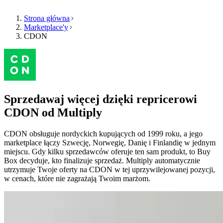
Strona główna
Marketplace'y
CDON
Produkt
Zasoby
Firma
Wybierz
Produkt
język
Cennik
Zasoby
Przeglądaj
Funkcje
Multiply
Sprzedawaj więcej dzięki repricerowi
Firma
w
swoim
CDON
od Multiply
języku,
Algorytmiczny
z
repricing
CDON obsługuje nordyckich kupujących od 1999 roku, a jego
funkcjami
PL
Ceny
marketplace łączy Szwecję, Norwegię, Danię i Finlandię w jednym
dopasowanymi
Porozmawiaj
dostosowujące
miejscu. Gdy kilku sprzedawców oferuje ten sam produkt, to Buy
do
z
się
Box decyduje, kto finalizuje sprzedaż. Multiply automatycznie
kraju.
nami
automatycznie
utrzymuje Twoje oferty na CDON w tej uprzywilejowanej pozycji,
do
w cenach, które nie zagrażają Twoim marżom.
Twojej
English
strategii.
Zamów
Français
demo
Analityka