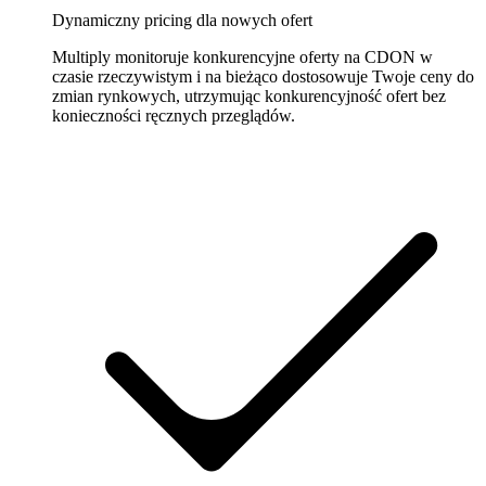
niestandardowe
Dynamiczny pricing dla nowych ofert
Buduj
własne
Multiply monitoruje konkurencyjne oferty na CDON w
reguły
czasie rzeczywistym i na bieżąco dostosowuje Twoje ceny do
pricingowe.
zmian rynkowych, utrzymując konkurencyjność ofert bez
konieczności ręcznych przeglądów.
Marketplace'y
Amazon
Wygrywaj
Buy
Box
na
każdym
marketplace'ie
Amazon.
eBay
Bądź
konkurencyjny
na