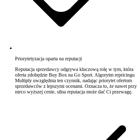
każdej
ofercie
eBay.
Kaufland
Wygrywaj
Buy
Box
na
jednym
Priorytetyzacja oparta na reputacji
z
Reputacja sprzedawcy odgrywa kluczową rolę w tym, która
najszybciej
oferta zdobędzie Buy Box na Go Sport. Algorytm repricingu
rosnących
Multiply uwzględnia ten czynnik, nadając priorytet ofertom
marketplace'ów
sprzedawców z lepszymi ocenami. Oznacza to, że nawet przy
w
nieco wyższej cenie, silna reputacja może dać Ci przewagę.
Europie.
Bol.com
Wspinaj
się
w
rankingu
gwiazdek