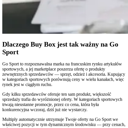
Buy
Box
przy
właściwej
cenie.
Najniższa
cena
Dlaczego Buy Box jest tak ważny na Go
końcowa
Sport
Utrzymuj
cenę
tuż
Go Sport to rozpoznawalna marka na francuskim rynku artykułów
poniżej
sportowych, a jej marketplace poszerza ofertę o produkty
widocznej
zewnętrznych sprzedawców — sprzęt, odzież i akcesoria. Kupujący
ceny
w kategoriach sportowych porównują ceny w wielu kanałach, więc
całkowitej.
rynek jest w ciągłym ruchu.
Gdy kilku sprzedawców oferuje ten sam produkt, większość
Cross-
sprzedaży trafia do wyróżnionej oferty. W kategoriach sportowych
catalog
trwają nieustanne promocje, przez co cena, która była
Koordynuj
konkurencyjna wczoraj, dziś już nie wystarczy.
ceny
Multiply automatycznie utrzymuje Twoje oferty na Go Sport we
w
właściwej pozycji w tym dynamicznym środowisku — przy cenach,
całym