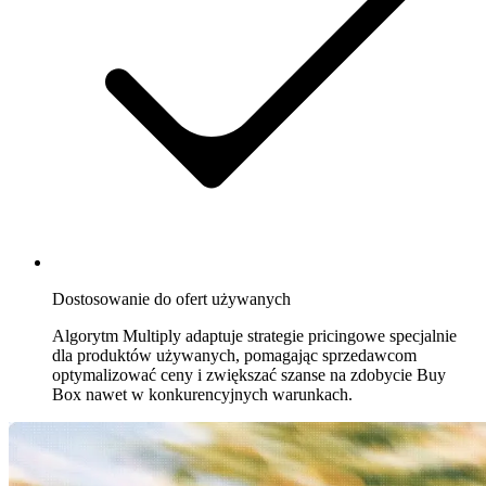
cenowych
na
Bol.com.
Cdiscount
Utrzymuj
wyróżnioną
pozycję
na
Cdiscount.
Allegro
Konkuruj
Dostosowanie do ofert używanych
na
największym
Algorytm Multiply adaptuje strategie pricingowe specjalnie
marketplace'ie
dla produktów używanych, pomagając sprzedawcom
Europy
optymalizować ceny i zwiększać szanse na zdobycie Buy
Środkowej.
Box nawet w konkurencyjnych warunkach.
Wszystkie
obsługiwane
marketplace'y