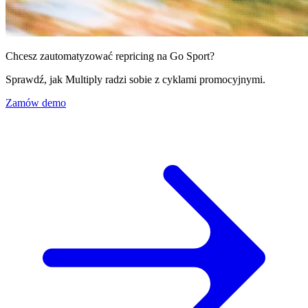
Przeglądaj
ponad
130
marketplace'ów,
Chcesz zautomatyzować repricing na Go Sport?
które
obsługujemy.
Sprawdź, jak Multiply radzi sobie z cyklami promocyjnymi.
Zamów demo