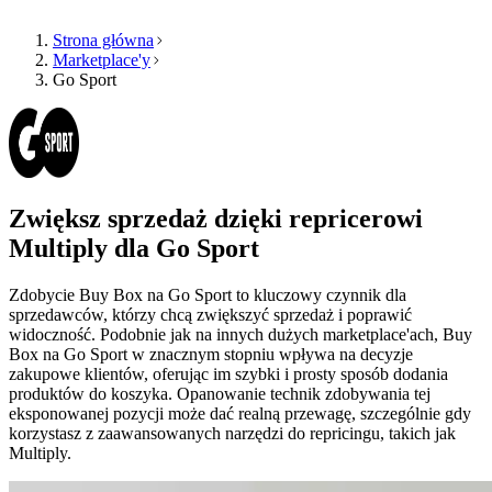
Strona główna
Marketplace'y
Go Sport
Produkt
Zasoby
Firma
Wybierz
Produkt
język
Cennik
Zasoby
Przeglądaj
Funkcje
Multiply
Zwiększ sprzedaż dzięki repricerowi
Firma
w
swoim
Multiply dla
Go Sport
języku,
Algorytmiczny
z
repricing
Zdobycie Buy Box na Go Sport to kluczowy czynnik dla
funkcjami
PL
Ceny
sprzedawców, którzy chcą zwiększyć sprzedaż i poprawić
dopasowanymi
Porozmawiaj
dostosowujące
widoczność. Podobnie jak na innych dużych marketplace'ach, Buy
do
z
się
Box na Go Sport w znacznym stopniu wpływa na decyzje
kraju.
nami
automatycznie
zakupowe klientów, oferując im szybki i prosty sposób dodania
do
produktów do koszyka. Opanowanie technik zdobywania tej
Twojej
eksponowanej pozycji może dać realną przewagę, szczególnie gdy
English
strategii.
korzystasz z zaawansowanych narzędzi do repricingu, takich jak
Zamów
Multiply.
Français
demo
Analityka