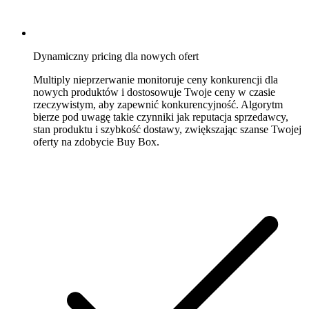
niestandardowe
Buduj
własne
reguły
pricingowe.
Dynamiczny pricing dla nowych ofert
Multiply nieprzerwanie monitoruje ceny konkurencji dla
Marketplace'y
nowych produktów i dostosowuje Twoje ceny w czasie
rzeczywistym, aby zapewnić konkurencyjność. Algorytm
bierze pod uwagę takie czynniki jak reputacja sprzedawcy,
stan produktu i szybkość dostawy, zwiększając szanse Twojej
Amazon
oferty na zdobycie Buy Box.
Wygrywaj
Buy
Box
na
każdym
marketplace'ie
Amazon.
eBay
Bądź
konkurencyjny
na