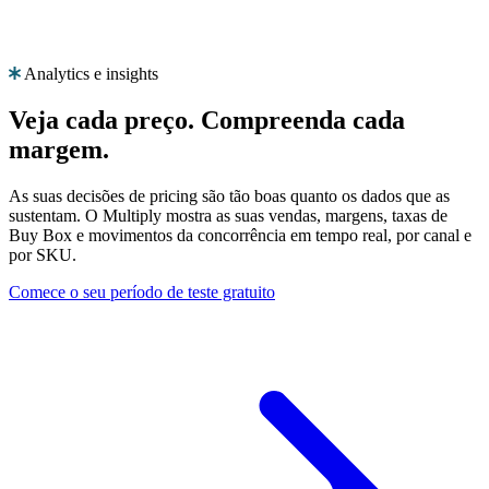
Analytics e insights
Produto
Recursos
Empresa
Veja cada preço.
Compreenda cada
Selecione
Produto
margem.
o
Preços
seu
As suas decisões de pricing são tão boas quanto os dados que as
Recursos
idioma
sustentam. O Multiply mostra as suas vendas, margens, taxas de
Funcionalidades
Buy Box e movimentos da concorrência em tempo real, por canal e
Empresa
por SKU.
Explore
a
Comece o seu período de teste gratuito
Repricing
Multiply
algorítmico
no
PT
Preços
seu
Fale
que
idioma,
connosco
se
com
ajustam
funcionalidades
automaticamente
específicas
à
para
Pedir
sua
cada
uma
estratégia.
país.
demonstração