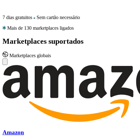
7 dias gratuitos
Sem cartão necessário
Amazon
Ganhe
Mais de 130 marketplaces ligados
a
Buy
Marketplaces
suportados
Box
em
todos
Marketplaces globais
os
marketplaces
Amazon.
eBay
Mantenha-
se
competitivo
em
todos
os
anúncios
do
Amazon
eBay.