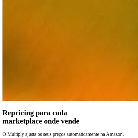
130
marketplaces.
Suporte
premium
Apoio
especializado
de
quem
conhece
repricing.
Pricing
strategies
Amazon
FBA/FBM
Repricing para cada
Pricing
marketplace onde vende
por
método
Casos
de
O Multiply ajusta os seus preços automaticamente na Amazon,
de