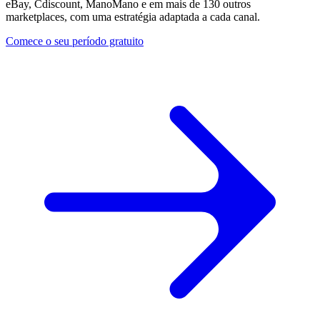
expedição.
eBay, Cdiscount, ManoMano e em mais de 130 outros
sucesso
Porquê
marketplaces, com uma estratégia adaptada a cada canal.
Explorar
a
Multiply
Buy
Comece o seu período gratuito
Explorar
Box
universal
Ganhe
a
Buy
Box
ao
preço
certo.
Lowest
landed
Posicione-
se
ligeiramente
abaixo
do
preço
total
visível.