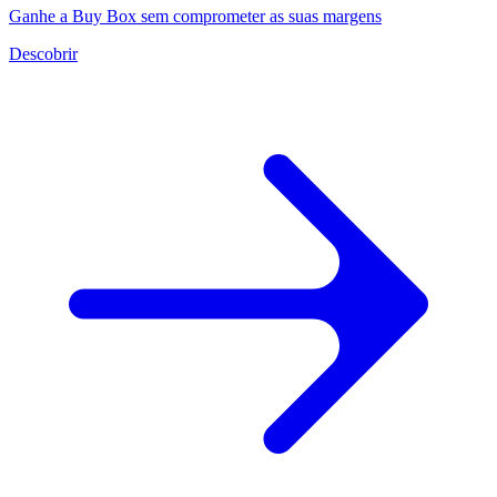
Ganhe a Buy Box sem comprometer as suas margens
Kaufland
Descobrir
Ganhe
a
Buy
Box
num
dos
marketplaces
de
crescimento
mais
rápido
da
Europa.
Bol.com
Suba
no
ranking
de
estrelas
de