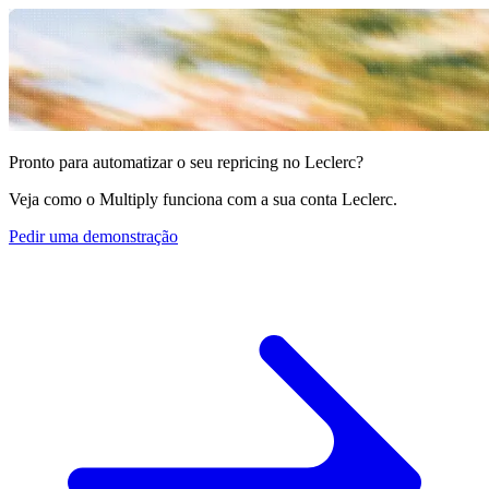
preço
no
Bol.com.
Cdiscount
Mantenha
a
Pronto para automatizar o seu repricing no Leclerc?
posição
de
Veja como o Multiply funciona com a sua conta Leclerc.
destaque
no
Pedir uma demonstração
Cdiscount.
Allegro
Compita
no
maior
marketplace
da
Europa
Central.