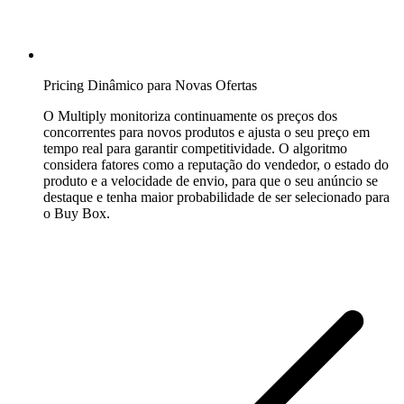
Velocity
pricing
Pricing
ajustado
Pricing Dinâmico para Novas Ofertas
à
O Multiply monitoriza continuamente os preços dos
sua
concorrentes para novos produtos e ajusta o seu preço em
taxa
tempo real para garantir competitividade. O algoritmo
de
considera fatores como a reputação do vendedor, o estado do
venda.
produto e a velocidade de envio, para que o seu anúncio se
destaque e tenha maior probabilidade de ser selecionado para
o Buy Box.
Estratégias
personalizadas
Crie
as
suas
próprias
regras
de
pricing.
Marketplaces