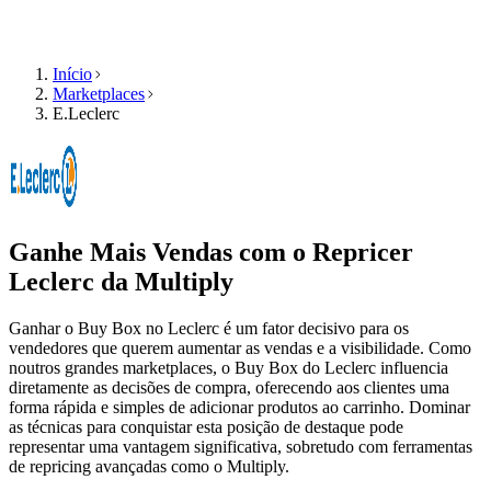
Início
Marketplaces
E.Leclerc
Produto
Recursos
Empresa
Selecione
Produto
o
Preços
seu
Recursos
idioma
Funcionalidades
Ganhe Mais Vendas com o Repricer
Empresa
Explore
Leclerc
da Multiply
a
Repricing
Multiply
algorítmico
no
Ganhar o Buy Box no Leclerc é um fator decisivo para os
PT
Preços
seu
vendedores que querem aumentar as vendas e a visibilidade. Como
Fale
que
idioma,
noutros grandes marketplaces, o Buy Box do Leclerc influencia
connosco
se
com
diretamente as decisões de compra, oferecendo aos clientes uma
ajustam
funcionalidades
forma rápida e simples de adicionar produtos ao carrinho. Dominar
automaticamente
específicas
as técnicas para conquistar esta posição de destaque pode
à
para
representar uma vantagem significativa, sobretudo com ferramentas
Pedir
sua
cada
de repricing avançadas como o Multiply.
uma
estratégia.
país.
demonstração