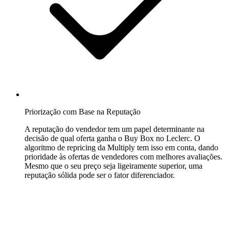
Amazon
Ganhe
a
Buy
Box
em
todos
os
marketplaces
Amazon.
Priorização com Base na Reputação
A reputação do vendedor tem um papel determinante na
decisão de qual oferta ganha o Buy Box no Leclerc. O
eBay
algoritmo de repricing da Multiply tem isso em conta, dando
Mantenha-
prioridade às ofertas de vendedores com melhores avaliações.
se
Mesmo que o seu preço seja ligeiramente superior, uma
competitivo
reputação sólida pode ser o fator diferenciador.
em
todos
os
anúncios
do
eBay.