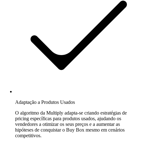
Kaufland
Ganhe
a
Buy
Box
num
dos
marketplaces
de
crescimento
mais
rápido
da
Europa.
Adaptação a Produtos Usados
Bol.com
Suba
O algoritmo da Multiply adapta-se criando estratégias de
no
pricing específicas para produtos usados, ajudando os
ranking
vendedores a otimizar os seus preços e a aumentar as
de
hipóteses de conquistar o Buy Box mesmo em cenários
estrelas
competitivos.
de