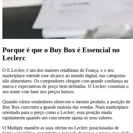
expedição.
sucesso
Porquê
Explorar
a
Multiply
Buy
Explorar
Box
universal
Ganhe
a
Buy
Box
Porque é que o Buy Box é Essencial no
ao
Leclerc
preço
certo.
O E.Leclerc é um dos maiores retalhistas de França, e o seu
marketplace estende esse alcance ao mundo digital, nas categorias
Lowest
não alimentares. Os compradores chegam com grande confiança na
landed
marca e expectativas de preço bem definidas. O Leclerc construiu o
Posicione-
seu nome com base nos preços baixos.
se
ligeiramente
Quando vários vendedores oferecem o mesmo produto, a posição de
abaixo
Buy Box concentra a grande maioria das vendas. Num marketplace
do
orientado para o preço como o Leclerc, essa posição muda
preço
rapidamente quando um concorrente ajusta os seus valores.
total
O Multiply mantém as suas ofertas no Leclerc posicionadas de
visível.