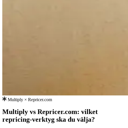
från
personer
som
kan
repricing.
Pricing-
strategier
Amazon
FBA/FBM
Prissätt
efter
leveransmetod.
Universell
Multiply × Repricer.com
Buy
Box
Multiply vs Repricer.com: vilket
Kundcase
Vinn
Utforska
Varför
repricing-verktyg ska du välja?
Buy
Multiply
Box
Utforska