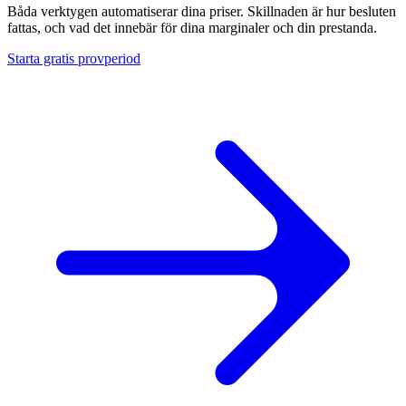
till
Båda verktygen automatiserar dina priser. Skillnaden är hur besluten
rätt
fattas, och vad det innebär för dina marginaler och din prestanda.
pris.
Starta gratis provperiod
Lägsta
landed-
pris
Lägg
dig
precis
under
det
synliga
totalpriset.
Cross-
catalog
Samordna
priser
över
hela
din
katalog.