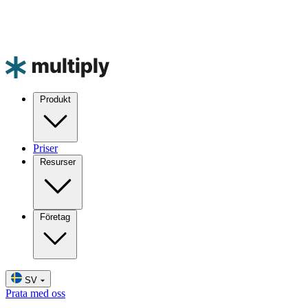
Produkt
Priser
Resurser
Företag
SV
Prata med oss