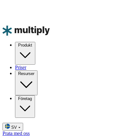
Produkt
Priser
Resurser
Företag
SV
Prata med oss