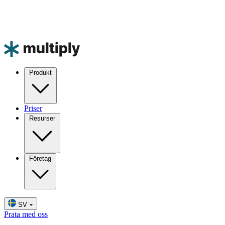
Produkt
Priser
Resurser
Företag
SV
Prata med oss