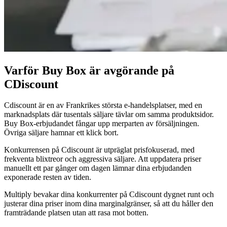
till
rätt
pris.
Lägsta
landed-
pris
Varför Buy Box är avgörande på
Lägg
CDiscount
dig
precis
under
Cdiscount är en av Frankrikes största e-handelsplatser, med en
det
marknadsplats där tusentals säljare tävlar om samma produktsidor.
synliga
Buy Box-erbjudandet fångar upp merparten av försäljningen.
totalpriset.
Övriga säljare hamnar ett klick bort.
Konkurrensen på Cdiscount är utpräglat prisfokuserad, med
Cross-
frekventa blixtreor och aggressiva säljare. Att uppdatera priser
catalog
manuellt ett par gånger om dagen lämnar dina erbjudanden
Samordna
exponerade resten av tiden.
priser
Multiply bevakar dina konkurrenter på Cdiscount dygnet runt och
över
justerar dina priser inom dina marginalgränser, så att du håller den
hela
framträdande platsen utan att rasa mot botten.
din
katalog.