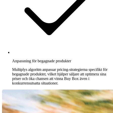
exponerade
platsen
på
Cdiscount.
Allegro
Konkurrera
på
Centraleuropas
största
marketplace.
Anpassning för begagnade produkter
Alla
Multiplys algoritm anpassar pricing-strategierna specifikt för
kompatibla
begagnade produkter, vilket hjälper säljare att optimera sina
marketplaces
priser och öka chansen att vinna Buy Box även i
Utforska
konkurrensutsatta situationer.
alla
130+
marketplaces
vi
stödjer.