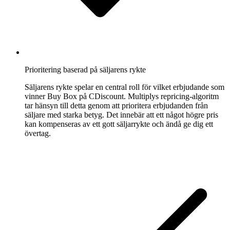
Kaufland
Vinn
Buy
Box
på
ett
av
Prioritering baserad på säljarens rykte
Europas
Säljarens rykte spelar en central roll för vilket erbjudande som
snabbast
vinner Buy Box på CDiscount. Multiplys repricing-algoritm
växande
tar hänsyn till detta genom att prioritera erbjudanden från
marketplaces.
säljare med starka betyg. Det innebär att ett något högre pris
kan kompenseras av ett gott säljarrykte och ändå ge dig ett
övertag.
Bol.com
Klättra
bland
prisstjärnorna
på
Bol.com.
Cdiscount
Håll
den