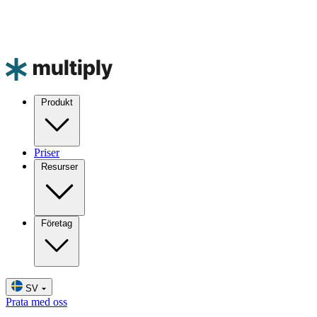
Produkt
Priser
Resurser
Företag
SV
Prata med oss