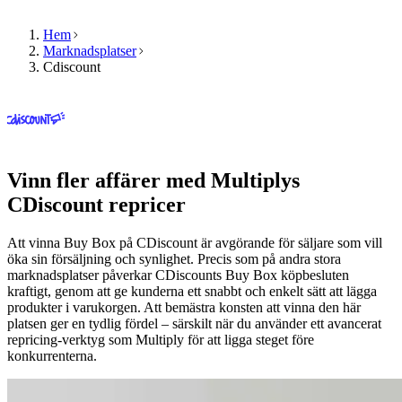
Hem
Marknadsplatser
Cdiscount
Produkt
Resurser
Företag
Välj
Produkt
ditt
Priser
språk
Resurser
Funktioner
Bläddra
Vinn fler affärer med Multiplys
Företag
i
Multiply
CDiscount
repricer
Algoritmisk
på
repricing
ditt
Att vinna Buy Box på CDiscount är avgörande för säljare som vill
SV
Priser
språk,
öka sin försäljning och synlighet. Precis som på andra stora
Prata
som
med
marknadsplatser påverkar CDiscounts Buy Box köpbesluten
med
automatiskt
landsspecifika
kraftigt, genom att ge kunderna ett snabbt och enkelt sätt att lägga
oss
anpassas
funktioner.
produkter i varukorgen. Att bemästra konsten att vinna den här
efter
platsen ger en tydlig fördel – särskilt när du använder ett avancerat
din
repricing-verktyg som Multiply för att ligga steget före
strategi.
English
konkurrenterna.
Boka
en
Français
demo
Analys