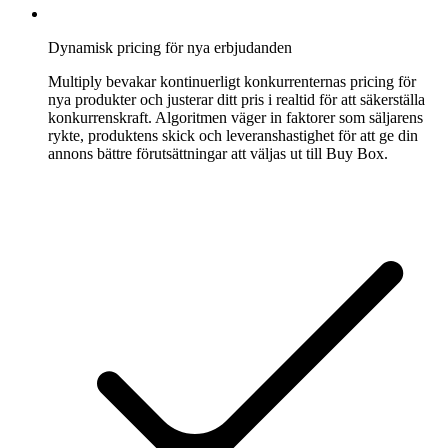
Marketplaces
Dynamisk pricing för nya erbjudanden
Multiply bevakar kontinuerligt konkurrenternas pricing för
nya produkter och justerar ditt pris i realtid för att säkerställa
Amazon
konkurrenskraft. Algoritmen väger in faktorer som säljarens
Vinn
rykte, produktens skick och leveranshastighet för att ge din
Buy
annons bättre förutsättningar att väljas ut till Buy Box.
Box
på
alla
Amazons
marketplaces.
eBay
Håll
dig
konkurrenskraftig
på
alla
eBay-
annonser.